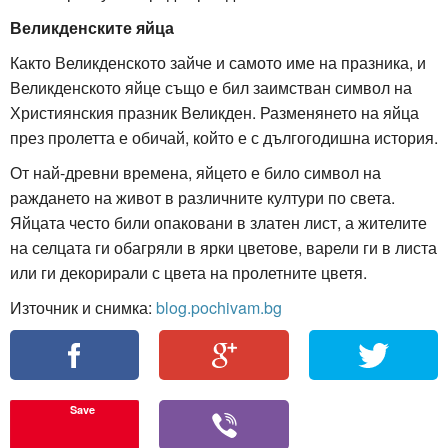
Великденските яйца
Както Великденското зайче и самото име на празника, и
Великденското яйце също е бил заимстван символ на
Християнския празник Великден. Разменянето на яйца
през пролетта е обичай, който е с дългогодишна история.
От най-древни времена, яйцето е било символ на
раждането на живот в различните култури по света.
Яйцата често били опаковани в златен лист, а жителите
на селцата ги обагряли в ярки цветове, варели ги в листа
или ги декорирали с цвета на пролетните цветя.
Източник и снимка:
blog.pochivam.bg
Save