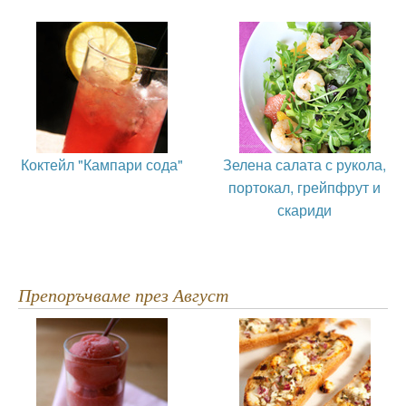
Коктейл "Кампари сода"
Зелена салата с рукола,
портокал, грейпфрут и
скариди
Препоръчваме през Август