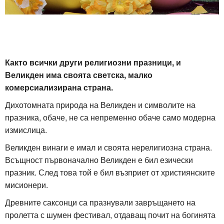
Както всички други религиозни празници, и
Великден има своята светска, малко
комерсиализирана страна.
Дихотомната природа на Великден и символите на
празника, обаче, не са непременно обаче само модерна
измислица.
Великден винаги е имал и своята нерелигиозна страна.
Всъщност първоначално Великден е бил езически
празник. След това той е бил възприет от християнските
мисионери.
Древните саксонци са празнували завръщането на
пролетта с шумен фестивал, отдаващ почит на богинята