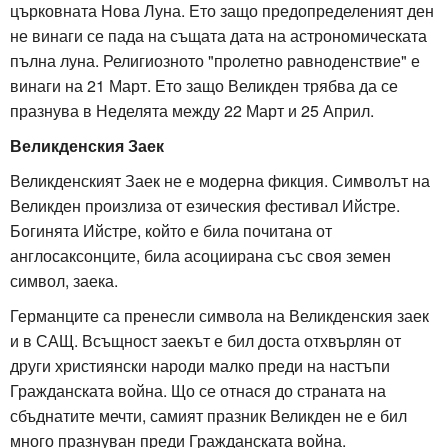
църковната Нова Луна. Ето защо предопределеният ден
не винаги се пада на същата дата на астрономическата
пълна луна. Религиозното "пролетно равноденствие" е
винаги на 21 Март. Ето защо Великден трябва да се
празнува в Неделята между 22 Март и 25 Април.
Великденския Заек
Великденският Заек не е модерна фикция. Символът на
Великден произлиза от езическия фестивал Ийстре.
Богинята Ийстре, който е била почитана от
англосаксонците, била асоциирана със своя земен
символ, заека.
Германците са пренесли символа на Великденския заек
и в САЩ. Всъщност заекът е бил доста отхвърлян от
други християнски народи малко преди на настъпи
Гражданската война. Що се отнася до страната на
сбъднатите мечти, самият празник Великден не е бил
много празнуван преди Гражданската война.