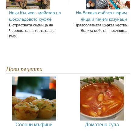
Ники Кънчев - майстор на
На Велика събота шарим
шоколадовото суфле
яйца и печем козунаци
В страстната седмица на
Православната църква чества
Черешката на тортата ще
Велика събота - последн...
има...
Нови рецепти
Солени мъфини
Доматена супа