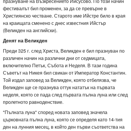
празнуване на Възкресението Иисусово. По този начин
фестивалът бил променен, за да се превърне в
Християнско честване. Старото име Ийстре било в края
на краищата сменено с днес известния Ийстър
(Великден на английски).
Денят на Великден
Преди 325 г. след Христа, Великден е бил празнуван по
различен начин на различни дни от седмицата,
включително Петък, Събота и Неделя. В тази година
Съветът на Никея бил свикан от Император Константин.
Той издал заповед за Великден, която отбелязва, че
Великден ще се празнува оттук нататък на първата
неделя, която се пада след първата пълна луна или след
пролетното равноденствие.
"Пълната луна" според новата заповед значела
църковната пълна луна, която се определя като 14-тия
ден на лунния месец, в който ден първи съответства на