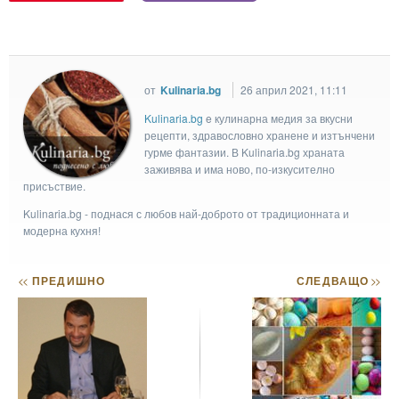
от
Kulinaria.bg
26 април 2021, 11:11
Kulinaria.bg
e кулинарна медия за вкусни
рецепти, здравословно хранене и изтънчени
гурме фантазии. В Kulinaria.bg храната
заживява и има ново, по-изкусително
присъствие.
Kulinaria.bg - поднася с любов най-доброто от традиционната и
модерна кухня!
<<
ПРЕДИШНО
СЛЕДВАЩО
>>