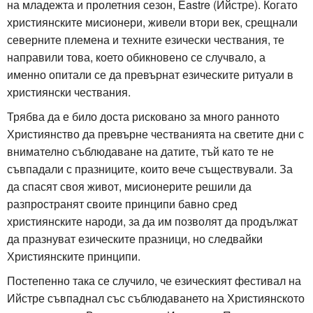
на младежта и пролетния сезон, Eastre (Ийстре). Когато
християнските мисионери, живели втори век, срещнали
северните племена и техните езически чествания, те
направили това, което обикновено се случвало, а
именно опитали се да превърнат езическите ритуали в
християнски чествания.
Трябва да е било доста рисковано за много ранното
Християнство да превърне честванията на светите дни с
внимателно съблюдаване на датите, тъй като те не
съвпадали с празниците, които вече съществували. За
да спасят своя живот, мисионерите решили да
разпространят своите принципи бавно сред
християнските народи, за да им позволят да продължат
да празнуват езическите празници, но следвайки
Християнските принципи.
Постепенно така се случило, че езическият фестивал на
Ийстре съвпаднал със съблюдаването на Християнското