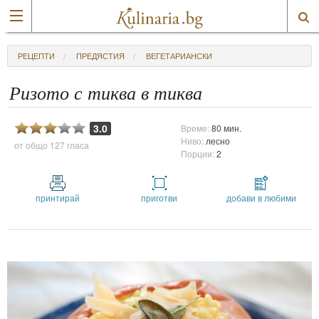
РЕЦЕПТИ
ПРЕДЯСТИЯ
ВЕГЕТАРИАНСКИ
Ризото с тиква в тиква
3.0
Време:
80 мин.
Ниво:
лесно
от общо
127 гласа
Порции:
2
принтирай
приготви
добави в любими