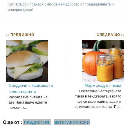
Kulinaria.bg - поднася с любов най-доброто от традиционната и
модерна кухня!
<<
ПРЕДИШНО
СЛЕДВАЩО
>>
Сандвичи с кашкавал и
Мармалад от тиква
зелена салата
Поставяме настърганата
тиква в тенджерата, в която
Разрязваме питките на
ще се вари мармалада и я
две.Намазваме едните
засипваме със захарта. По...
половинк...
Още от :
ПРЕДЯСТИЯ
ВЕГЕТАРИАНСКИ