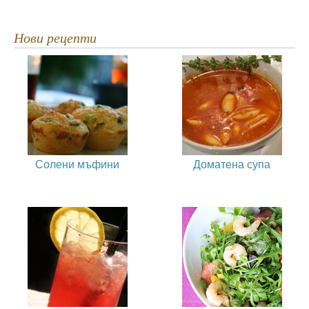
Нови рецепти
Солени мъфини
Доматена супа