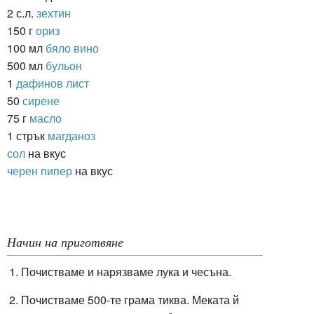
2 с.л.
зехтин
150 г
ориз
100 мл
бяло вино
500 мл
бульон
1
дафинов лист
50
сирене
75 г
масло
1 стрък
магданоз
сол
на вкус
черен пипер
на вкус
Начин на приготвяне
Почистваме и нарязваме лука и чесъна.
Почистваме 500-те грама тиква. Меката й