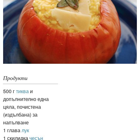
Продукти
500 г
тиква
и
допълнително една
цяла, почистена
(издълбана) за
напълване
1 глава
лук
1 скилидка
чесън