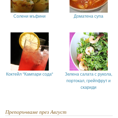
Солени мъфини
Доматена супа
Коктейл "Кампари сода"
Зелена салата с рукола,
портокал, грейпфрут и
скариди
Препоръчваме през Август