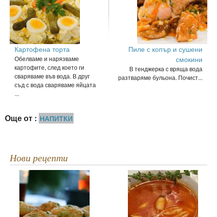
Картофена торта
Пиле с копър и сушени
Обелваме и нарязваме
смокини
картофите, след което ги
В тенджерка с вряща вода
сваряваме във вода. В друг
разтваряме бульона. Почист...
съд с вода сваряваме яйцата
...
Още от :
НАПИТКИ
Нови рецепти