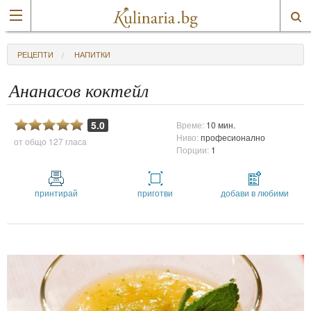
РЕЦЕПТИ
НАПИТКИ
Ананасов коктейл
5.0
Време:
10 мин.
Ниво:
професионално
от общо
127 гласа
Порции:
1
принтирай
приготви
добави в любими