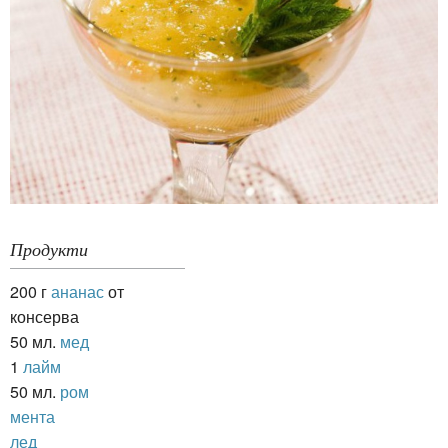
Продукти
200 г
ананас
от
консерва
50 мл.
мед
1
лайм
50 мл.
ром
мента
лед