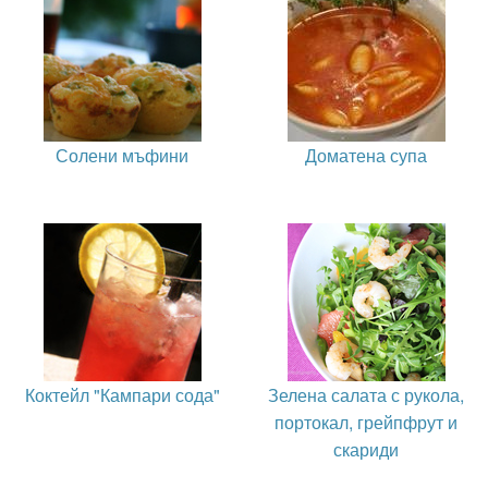
Солени мъфини
Доматена супа
Коктейл "Кампари сода"
Зелена салата с рукола,
портокал, грейпфрут и
скариди