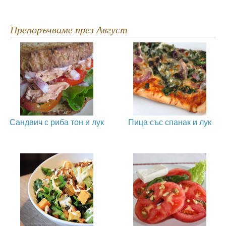
Препоръчваме през Август
Сандвич с риба тон и лук
Пица със спанак и лук