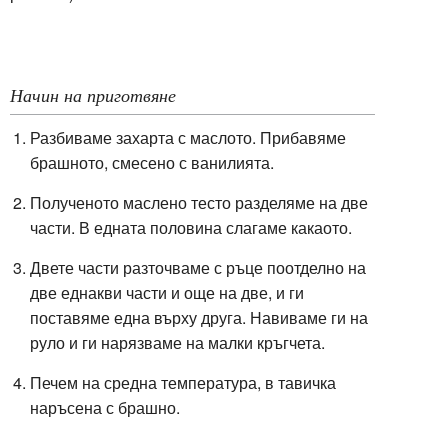
Начин на приготвяне
Разбиваме з
ахарта
с маслото. Прибавяме
брашното, смесено с ванилията.
Полученото маслено тесто разделяме на две
части. В едната половина слагаме какаото.
Двете части разточваме с ръце поотделно на
две еднакви части и още на две, и ги
поставяме една върху друга. Навиваме ги на
руло и ги нарязваме на малки кръгчета.
Печем на средна температура, в тавичка
наръсена с брашно.