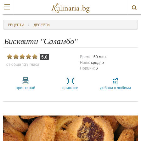
РЕЦЕПТИ
ДЕСЕРТИ
Бисквити "Саламбо"
5.0
Време:
60 мин.
Ниво:
средно
от общо
129 гласа
Порции:
6
принтирай
приготви
добави в любими