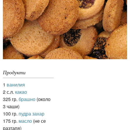
Продукти
1
ванилия
2 с.л.
какао
325 гр.
брашно
(около
3 чаши)
100 гр.
пудра захар
175 гр.
масло
(не се
разтапя)