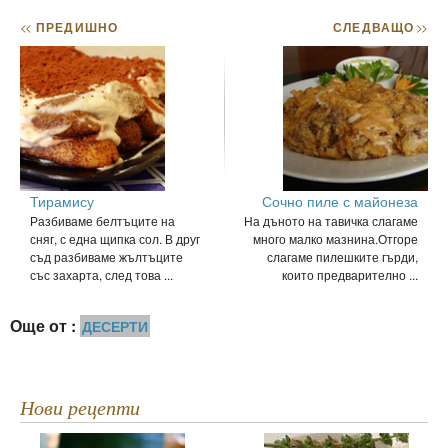
<<
ПРЕДИШНО
СЛЕДВАЩО
>>
Тирамису
Сочно пиле с майонеза
Разбиваме белтъците на
На дъното на тавичка слагаме
сняг, с една щипка сол. В друг
много малко мазнина.Отгоре
съд разбиваме жълтъците
слагаме пилешките гърди,
със захарта, след това ...
които предварително ...
Още от :
ДЕСЕРТИ
Нови рецепти