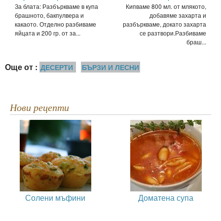
За блата: Разбъркваме в купа
Кипваме 800 мл. от млякото,
брашното, бакпулвера и
добавяме захарта и
какаото. Отделно разбиваме
разбъркваме, докато захарта
яйцата и 200 гр. от за...
се разтвори.Разбиваме
браш...
Още от :
ДЕСЕРТИ
БЪРЗИ И ЛЕСНИ
Нови рецепти
Солени мъфини
Доматена супа