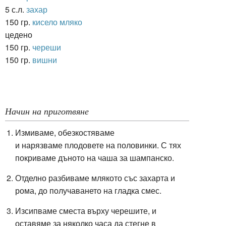
5 с.л.
захар
150 гр.
кисело мляко
цедено
150 гр.
череши
150 гр.
вишни
Начин на приготвяне
Измиваме, обезкостяваме
и
нарязваме
п
лодовете
на половинки.
С тях
покриваме дъното на чаша за шампанско.
Отделно разбиваме млякото със захарта и
рома, до получаването на гладка смес.
Изсипваме сместа върху черешите, и
оставяме за няколко часа да стегне в