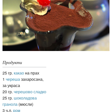
Продукти
25 гр.
какао
на прах
1
череша
захаросана,
за украса
20 гр.
черешово сладко
25 гр.
шоколадова
гранола
(мюсли)
3 ч.л.
ром