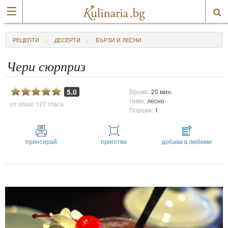
РЕЦЕПТИ
ДЕСЕРТИ
БЪРЗИ И ЛЕСНИ
Чери сюрприз
5.0
Време:
20 мин.
Ниво:
лесно
от общо
127 гласа
Порции:
1
принтирай
приготви
добави в любими