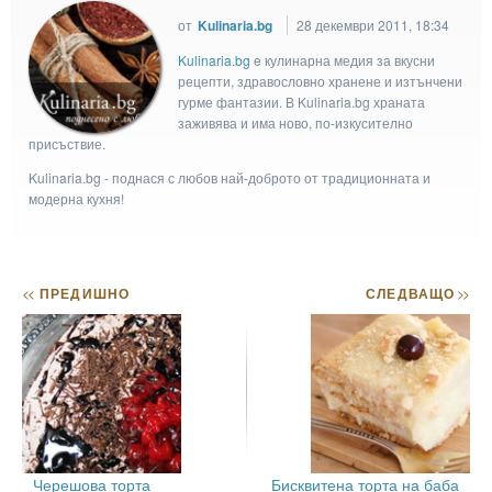
от
Kulinaria.bg
28 декември 2011, 18:34
Kulinaria.bg
e кулинарна медия за вкусни
рецепти, здравословно хранене и изтънчени
гурме фантазии. В Kulinaria.bg храната
заживява и има ново, по-изкусително
присъствие.
Kulinaria.bg - поднася с любов най-доброто от традиционната и
модерна кухня!
<<
ПРЕДИШНО
СЛЕДВАЩО
>>
Черешова торта
Бисквитена торта на баба