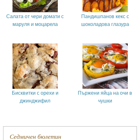
Салата от чери домати с
Пандишпанов кекс с
маруля и моцарела
шоколадова глазура
Бисквитки с орехи и
Пържени яйца на очи в
джинджифил
чушки
Седмичен бюлетин