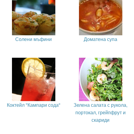
Солени мъфини
Доматена супа
Коктейл "Кампари сода"
Зелена салата с рукола,
портокал, грейпфрут и
скариди