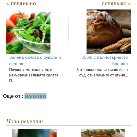
<<
ПРЕДИШНО
СЛЕДВАЩО
>>
Зелена салата с рукола и
Хляб с пълнозърнесто
спанак
брашно
Почистваме, измиваме и
Затопляме малък емайлиран
накъсваме зелената салата.
съд, отнемаме го от огъня...
П...
Още от :
НАПИТКИ
Нови рецепти