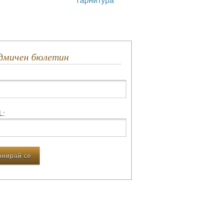
едмичен бюлетин
L: