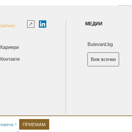
МЕДИИ
Bulevard.bg
Кариери
Контакти
Виж всички
Copyright © 2026 Ксениум ООД. Всички права запазени.
повече
ПРИЕМАМ
Developed by
XeniumCompany.com