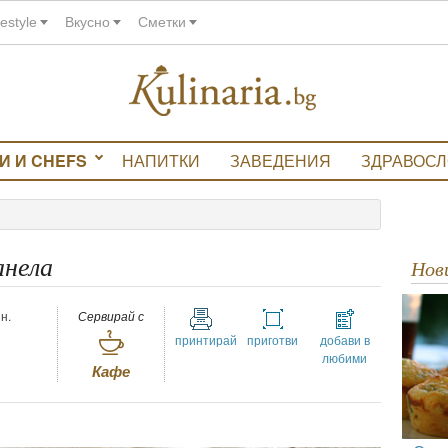
festyle
Вкусно
Сметки
И И CHEFS
НАПИТКИ
ЗАВЕДЕНИЯ
ЗДРАВОС
анела
Но
н.
Сервирай с
принтирай
приготви
добави в
любими
Кафе