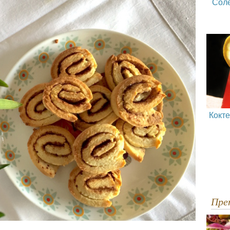
Сол
Кокт
Пр