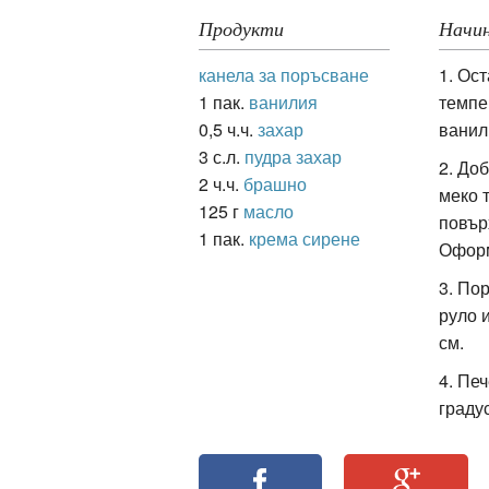
Продукти
Начин
канела за поръсване
1. Ос
ация
1 пак.
ванилия
темпе
0,5 ч.ч.
захар
ванил
3 с.л.
пудра захар
2. До
2 ч.ч.
брашно
меко 
125 г
масло
повър
1 пак.
крема сирене
Оформ
3. По
руло 
см.
4. Пе
градус