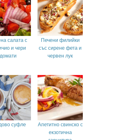
на салата с
Печени филийки
ичио и чери
със сирене фета и
домати
червен лук
дово суфле
Апетитно свинско с
екзотична
гарнитура