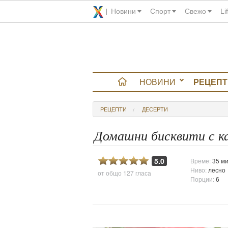
Новини
Спорт
Свежо
Li
НОВИНИ
РЕЦЕПТ
вюта
РЕЦЕПТИ
ДЕСЕРТИ
итно
Домашни бисквити с к
 градина
5.0
Време:
35 ми
Ниво:
лесно
от общо
127 гласа
и Chefs
Порции:
6