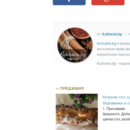
от
Kulinaria.bg
1
Kulinaria.bg
e кулин
изтънчени гурме фан
изкусително присъс
Kulinaria.bg - подн
<<
ПРЕДИШНО
Козунак със 
боровинки и 
1. Пресяваме
брашното. Доба
щипка сол, разби