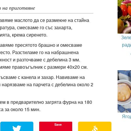
 на приготвяне
тавяме маслото да се размекне на стайна
ратура, смесваме го със захарта,
ията, крема сиренето.
Зеле
рад
бавяме пресятото брашно и омесваме
тесто. Разстиламе го на набрашнена
хност и разточваме с дебелина 3 мм.
яме правоъгълник с размери 40х20 см.
ръсваме с канела и захар. Навиваме на
и нарязваме на парчета с дебелина около 2
чем в предварително загрята фурна на 180
а за около 15 мин.
Яго
Save