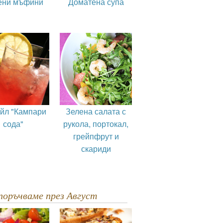
ени мъфини
Доматена супа
ейл "Кампари
Зелена салата с
сода"
рукола, портокал,
грейпфрут и
скариди
епоръчваме през Август