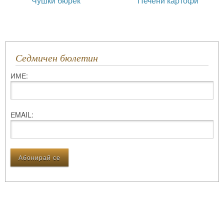
Чушки бюрек
Печени картофи
Седмичен бюлетин
ИМЕ:
ЕMAIL: