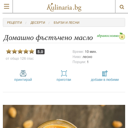
РЕЦЕПТИ
ДЕСЕРТИ
БЪРЗИ И ЛЕСНИ
здравословно
Домашно фъстъчено масло
5.0
Време:
10 мин.
Ниво:
лесно
от общо
126 глас
Порции:
1
принтирай
приготви
добави в любими