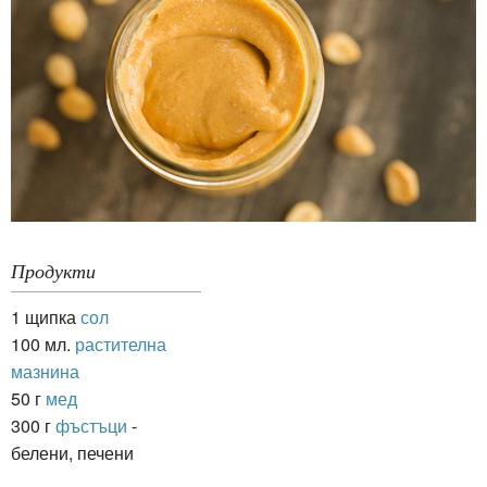
Продукти
1 щипка
сол
100 мл.
растителна
мазнина
50 г
мед
300 г
фъстъци
-
белени, печени