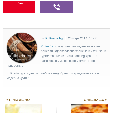
Save
от
Kulinaria.bg
25 март 2014, 16:47
Kulinaria.bg
e кулинарна медия за вкусни
рецепти, здравословно хранене и изтънчени
гурме фантазии. В Kulinaria.bg храната
заживява и има ново, по-изкусително
присъствие.
Kulinaria.bg - поднася с любов най-доброто от традиционната и
модерна кухня!
<<
ПРЕДИШНО
СЛЕДВАЩО
>>