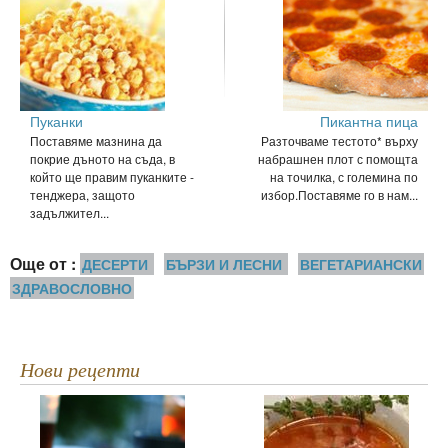
Пуканки
Пикантна пица
Поставяме мазнина да
Разточваме тестото* върху
покрие дъното на съда, в
набрашнен плот с помощта
който ще правим пуканките -
на точилка, с големина по
тенджера, защото
избор.Поставяме го в нам...
задължител...
Още от :
ДЕСЕРТИ
БЪРЗИ И ЛЕСНИ
ВЕГЕТАРИАНСКИ
ЗДРАВОСЛОВНО
Нови рецепти