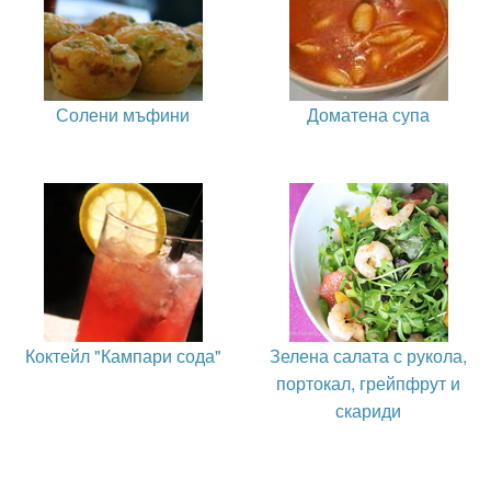
Солени мъфини
Доматена супа
Коктейл "Кампари сода"
Зелена салата с рукола,
портокал, грейпфрут и
скариди