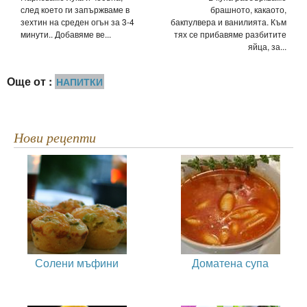
след което ги запържваме в
брашното, какаото,
зехтин на среден огън за 3-4
бакпулвера и ванилията. Към
минути.. Добавяме ве...
тях се прибавяме разбитите
яйца, за...
Още от :
НАПИТКИ
Нови рецепти
Солени мъфини
Доматена супа