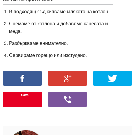
В подходящ съд кипваме млякото на котлон.
Снемаме от котлона и добавяме канелата и
меда.
Разбъркваме внимателно.
Сервираме горещо или изстудено.
Save