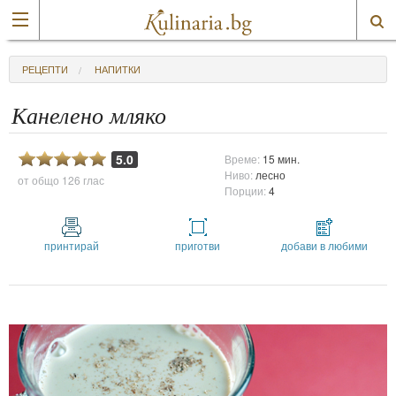
РЕЦЕПТИ
НАПИТКИ
Канелено мляко
5.0
Време:
15 мин.
Ниво:
лесно
от общо
126 глас
Порции:
4
принтирай
приготви
добави в любими