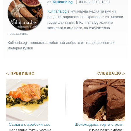
от
Kulinaria.bg
03 юни 2013, 13:27
Kulinaria.bg
e кулинарна медия за вкусни
рецепти, здравословно хранене и изтънчени
гурме фантазии. В Kulinaria.bg храната
заживява и има ново, по-изкусително
присъствие.
Kulinaria.bg - поднася с любов най-доброто от традиционната и
модерна кухня!
<<
ПРЕДИШНО
СЛЕДВАЩО
>>
Сьомга с арабски сос
Шоколадова торта с ром
Нарязваме лука и чесъна,
В купа разбъркваме