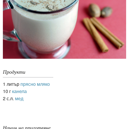
Продукти
1 литър
прясно мляко
10 г
канела
2 с.л.
мед
Начин на приготвяне