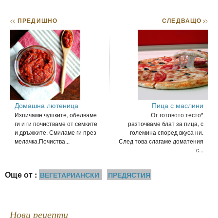
<<
ПРЕДИШНО
СЛЕДВАЩО
>>
Домашна лютеница
Пица с маслини
Изпичаме чушките, обелваме
От готовото тесто*
ги и ги почистваме от семките
разточваме блат за пица, с
и дръжките. Смиламе ги през
големина според вкуса ни.
мелачка.Почиства...
След това слагаме доматения
с...
Още от :
ВЕГЕТАРИАНСКИ
ПРЕДЯСТИЯ
Нови рецепти