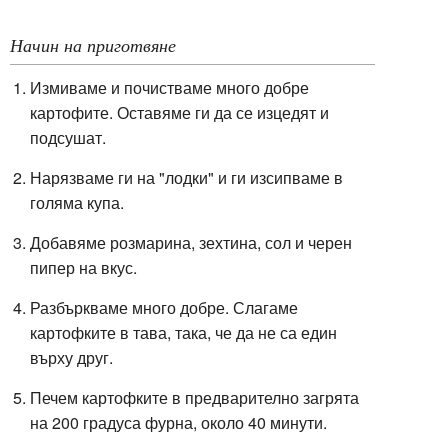
Начин на приготвяне
Измиваме и почистваме много добре
картофите. Оставяме ги да се изцедят и
подсушат.
Нарязваме ги на "лодки" и ги изсипваме в
голяма купа.
Добавяме розмарина, зехтина, сол и черен
пипер на вкус.
Разбъркваме много добре. Слагаме
картофките в тава, така, че да не са един
върху друг.
Печем картофките в предварително загрята
на 200 градуса фурна, около 40 минути.