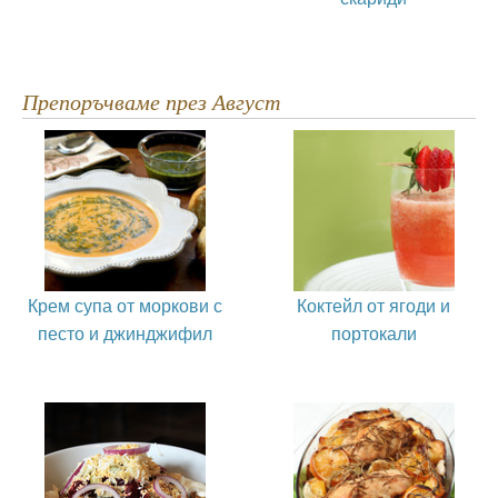
Препоръчваме през Август
Крем супа от моркови с
Коктейл от ягоди и
песто и джинджифил
портокали