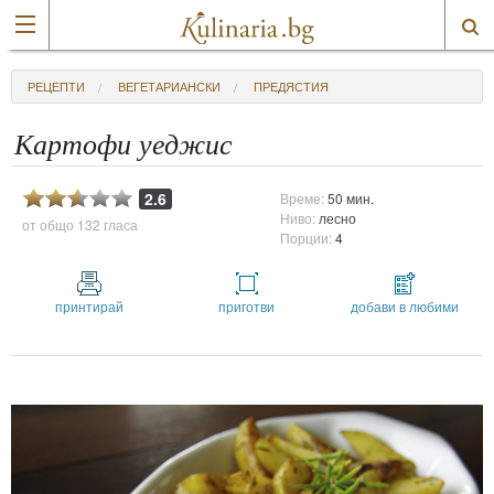
РЕЦЕПТИ
ВЕГЕТАРИАНСКИ
ПРЕДЯСТИЯ
Картофи уеджис
2.6
Време:
50 мин.
Ниво:
лесно
от общо
132 гласа
Порции:
4
принтирай
приготви
добави в любими