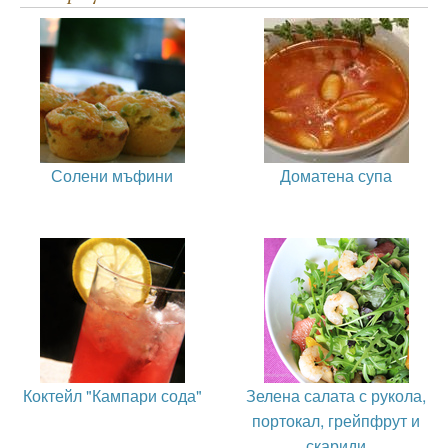
Солени мъфини
Доматена супа
Коктейл "Кампари сода"
Зелена салата с рукола,
портокал, грейпфрут и
скариди