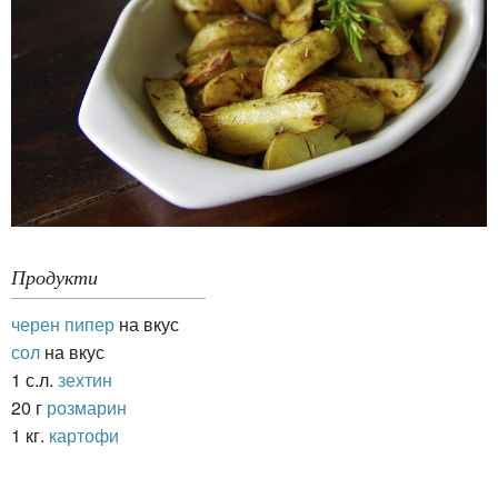
Продукти
черен пипер
на вкус
сол
на вкус
1 с.л.
зехтин
20 г
розмарин
1 кг.
картофи