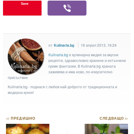
Save
от
Kulinaria.bg
16 април 2013, 16:24
Kulinaria.bg
e кулинарна медия за вкусни
рецепти, здравословно хранене и изтънчени
гурме фантазии. В Kulinaria.bg храната
заживява и има ново, по-изкусително
присъствие.
Kulinaria.bg - поднася с любов най-доброто от традиционната и
модерна кухня!
<<
ПРЕДИШНО
СЛЕДВАЩО
>>