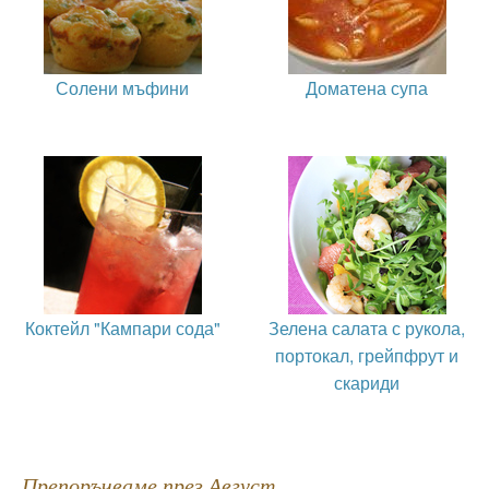
Солени мъфини
Доматена супа
Коктейл "Кампари сода"
Зелена салата с рукола,
портокал, грейпфрут и
скариди
Препоръчваме през Август