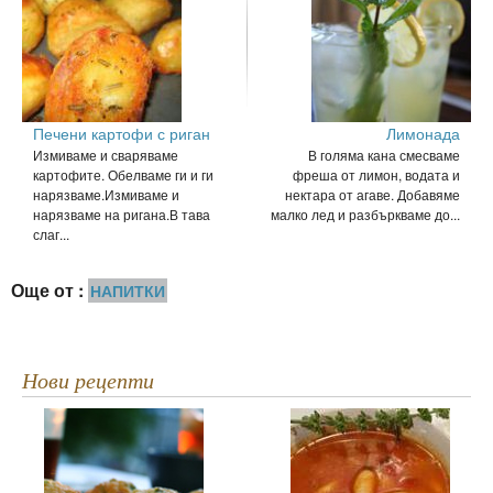
Печени картофи с риган
Лимонада
Измиваме и сваряваме
В голяма кана смесваме
картофите. Обелваме ги и ги
фреша от лимон, водата и
нарязваме.Измиваме и
нектара от агаве. Добавяме
нарязваме на ригана.В тава
малко лед и разбъркваме до...
слаг...
Още от :
НАПИТКИ
Нови рецепти