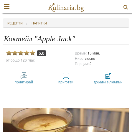
РЕЦЕПТИ
НАПИТКИ
Коктейл "Apple Jack"
5.0
Време:
15 мин.
Ниво:
лесно
от общо
126 глас
Порции:
2
принтирай
приготви
добави в любими