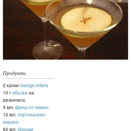
Продукти
2 капки
orange bitters
10 г
ябълка
на
резенчета
5 мл.
фреш от лимон
10 мл.
портокалово
кюрасо
62 мл.
бренди