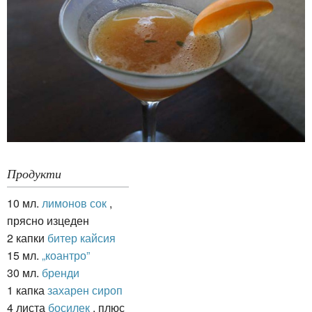
Продукти
10 мл.
лимонов сок
,
прясно изцеден
2 капки
битер кайсия
15 мл.
„коантро”
30 мл.
бренди
1 капка
захарен сироп
4 листа
босилек
, плюс