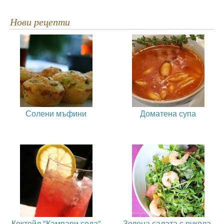
Нови рецепти
Солени мъфини
Доматена супа
Коктейл "Кампари сода"
Зелена салата с рукола,