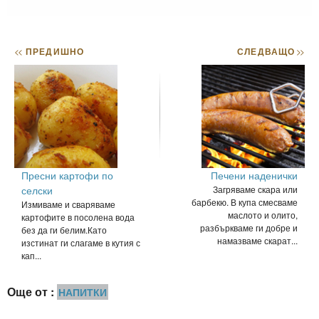
<<
ПРЕДИШНО
СЛЕДВАЩО
>>
Пресни картофи по
Печени наденички
селски
Загряваме скара или
барбекю. В купа смесваме
Измиваме и сваряваме
маслото и олито,
картофите в посолена вода
разбъркваме ги добре и
без да ги белим.Като
намазваме скарат...
изстинат ги слагаме в кутия с
кап...
Още от :
НАПИТКИ