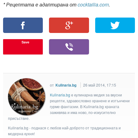
* Рецептата е адаптирана от
cocktailia.com
.
Save
от
Kulinaria.bg
26 май 2014, 17:15
Kulinaria.bg
e кулинарна медия за вкусни
рецепти, здравословно хранене и изтънчени
гурме фантазии. В Kulinaria.bg храната
заживява и има ново, по-изкусително
присъствие.
Kulinaria.bg - поднася с любов най-доброто от традиционната и
модерна кухня!