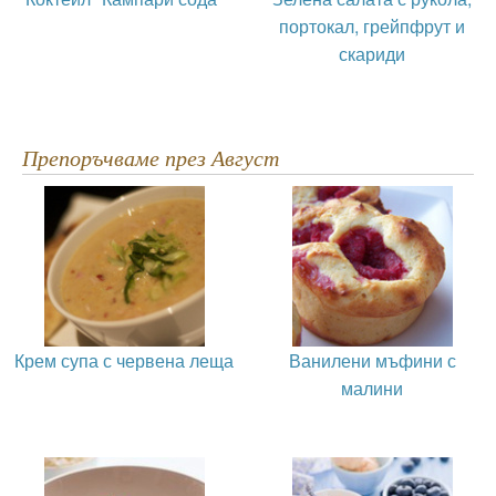
портокал, грейпфрут и
скариди
Препоръчваме през Август
Крем супа с червена леща
Ванилени мъфини с
малини