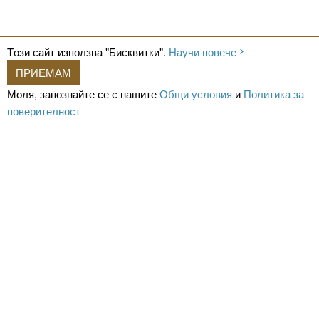
Tози сайт използва "Бисквитки".
Научи повече
ПРИЕМАМ
Моля, запознайте се с нашите
Общи условия
и
Политика за
поверителност
За нас
Кариери
Новини
Контакти
За реклама