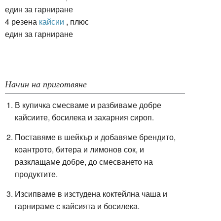
един за гарниране
4 резена
кайсии
, плюс
един за гарниране
Начин на приготвяне
В купичка смесваме и разбиваме добре
кайсиите, босилека и захарния сироп.
Поставяме в шейкър и добавяме брендито,
коантрото, битера и лимонов сок, и
разклащаме добре, до смесването на
продуктите.
Изсипваме в изстудена коктейлна чаша и
гарнираме с кайсията и босилека.