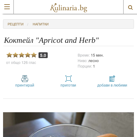
РЕЦЕПТИ
НАПИТКИ
Коктейл "Apricot and Herb"
5.0
Време:
15 мин.
Ниво:
лесно
от общо
126 глас
Порции:
1
принтирай
приготви
добави в любими