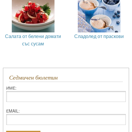
Салата от белени домати
Сладолед от праскови
със сусам
Седмичен бюлетин
ИМЕ:
ЕMAIL: