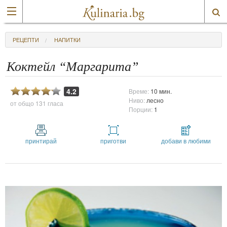
РЕЦЕПТИ
НАПИТКИ
Коктейл “Маргарита”
4.2
Време:
10 мин.
Ниво:
лесно
от общо
131 гласа
Порции:
1
принтирай
приготви
добави в любими