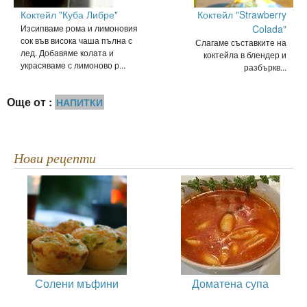
Коктейл "Куба Либре"
Коктейл "Strawberry
Изсипваме рома и лимоновия
Colada"
сок във висока чаша пълна с
Слагаме съставките на
лед. Добавяме колата и
коктейла в блендер и
украсяваме с лимоново р...
разбъркв...
Още от :
НАПИТКИ
Нови рецепти
Солени мъфини
Доматена супа