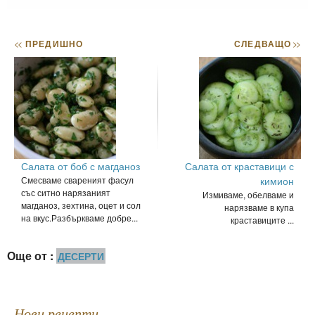
<<
ПРЕДИШНО
СЛЕДВАЩО
>>
Салата от боб с магданоз
Салата от краставици с
Смесваме свареният фасул
кимион
със ситно нарязаният
Измиваме, обелваме и
магданоз, зехтина, оцет и сол
нарязваме в купа
на вкус.Разбъркваме добре...
краставиците ...
Още от :
ДЕСЕРТИ
Нови рецепти