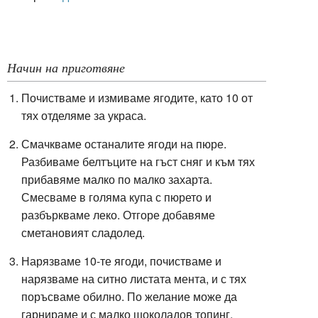
Начин на приготвяне
Почистваме и измиваме ягодите, като 10 от
тях отделяме за украса.
Смачкваме останалите ягоди на пюре.
Разбиваме белтъците на гъст сняг и към тях
прибавяме малко по малко захарта.
Смесваме в голяма купа с пюрето и
разбъркваме леко. Отгоре добавяме
сметановият сладолед.
Нарязваме 10-те ягоди, почистваме и
нарязваме на ситно листата мента, и с тях
поръсваме обилно. По желание може да
гарнираме и с малко шоколадов топинг.