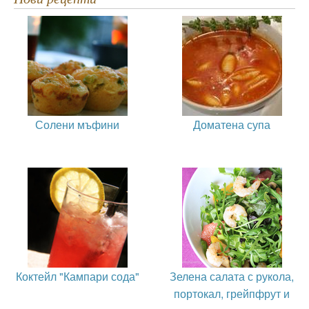
Солени мъфини
Доматена супа
Коктейл "Кампари сода"
Зелена салата с рукола,
портокал, грейпфрут и