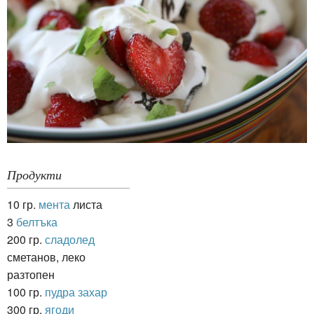
Продукти
10 гр.
мента
листа
3
белтъка
200 гр.
сладолед
сметанов, леко
разтопен
100 гр.
пудра захар
300 гр.
ягоди