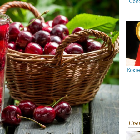
Сол
Кокт
Пр