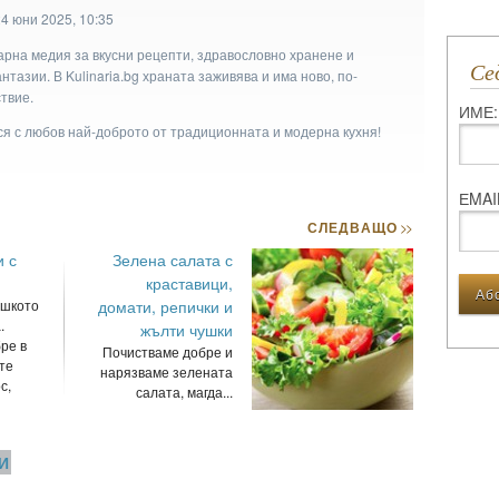
4 юни 2025, 10:35
арна медия за вкусни рецепти, здравословно хранене и
С
тазии. В Kulinaria.bg храната заживява и има ново, по-
твие.
ИМЕ:
ася с любов най-доброто от традиционната и модерна кухня!
ЕMAI
СЛЕДВАЩО
>>
и с
Зелена салата с
краставици,
ешкото
домати, репички и
.
жълти чушки
ре в
Почистваме добре и
те
нарязваме зелената
с,
салата, магда...
И