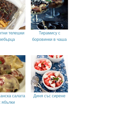
нтни телешки
Тирамису с
ребърца
боровинки в чаша
анска салата
Диня със сирене
с ябълки