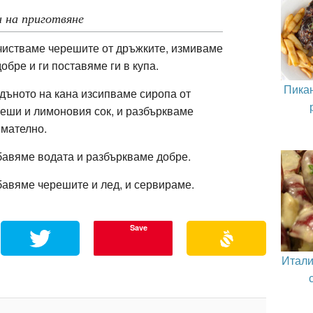
 на приготвяне
истваме черешите от дръжките, измиваме
добре и ги поставяме ги в купа.
Пика
дъното на кана изсипваме сиропа от
еши и лимоновия сок, и разбъркваме
имателно.
авяме водата и разбъркваме добре.
бавяме черешите и
лед, и сервираме.
Save
Итали