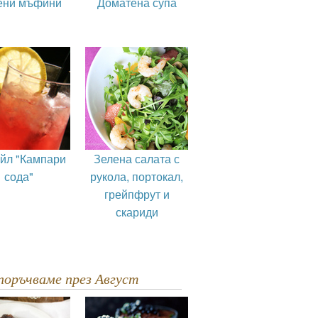
ени мъфини
Доматена супа
ейл "Кампари
Зелена салата с
сода"
рукола, портокал,
грейпфрут и
скариди
епоръчваме през Август