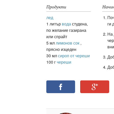
Продукти
Начин
лед
Поч
ация
1 литър
вода
студена,
ги 
по желание газирана
На 
или спрайт
чер
5 мл
лимонов сок
,
вн
прясно изцеден
30 мл
сироп от череши
Доб
100 г
череши
До