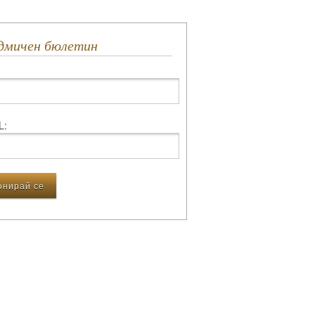
едмичен бюлетин
L: