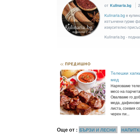
от
Kulinaria.bg
2
Kulinaria.bg
e кулин
изтънчени гурме фан
изкусително присъс
Kulinaria.bg - подн
<<
ПРЕДИШНО
Телешки хапк
мед
Нарязваме тел
месо на парчета
Овалваме го доб
меда, дафинови
листа, соевия со
черен пи...
Още от :
БЪРЗИ И ЛЕСНИ
НАПИТК