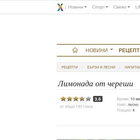
Новини
Спорт
Свежо
Li
НОВИНИ
РЕЦЕПТ
вюта
РЕЦЕПТИ
БЪРЗИ И ЛЕСНИ
НАПИТК
итно
Лимонада от череши
 градина
3.6
Време:
10 ми
Ниво:
лесно
от общо
130 гласа
и Chefs
Порции:
4