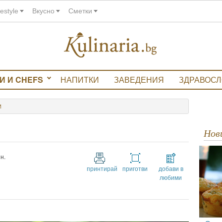
festyle
Вкусно
Сметки
И И CHEFS
НАПИТКИ
ЗАВЕДЕНИЯ
ЗДРАВОС
И
Но
н.
принтирай
приготви
добави в
любими