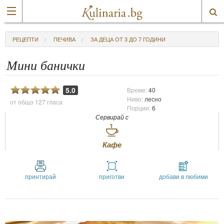
РЕЦЕПТИ
ПЕЧИВА
ЗА ДЕЦА ОТ 3 ДО 7 ГОДИНИ
Мини банички
5.0
Време:
40
Ниво:
лесно
от общо
127 гласа
Порции:
6
Сервирай с
Кафе
принтирай
приготви
добави в любими