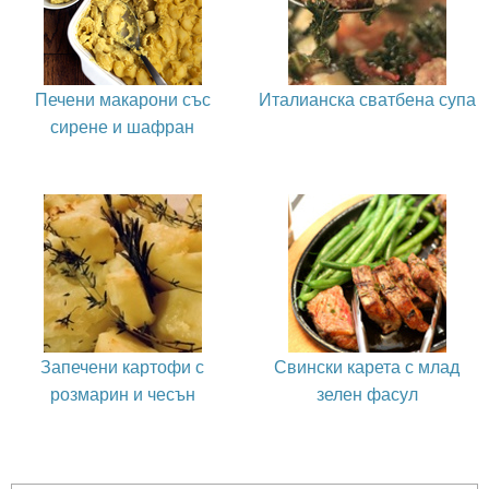
Печени макарони със
Италианска сватбена супа
сирене и шафран
Запечени картофи с
Свински карета с млад
розмарин и чесън
зелен фасул