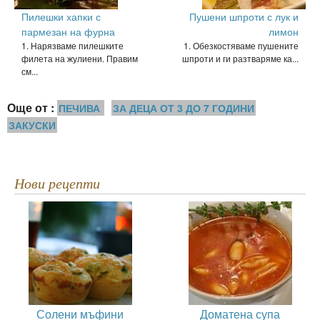
Пилешки хапки с
Пушени шпроти с лук и
пармезан на фурна
лимон
1. Нарязваме пилешките
1. Обезкостяваме пушените
филета на жулиени. Правим
шпроти и ги разтваряме ка...
см...
Още от :
ПЕЧИВА
ЗА ДЕЦА ОТ 3 ДО 7 ГОДИНИ
ЗАКУСКИ
Нови рецепти
Солени мъфини
Доматена супа