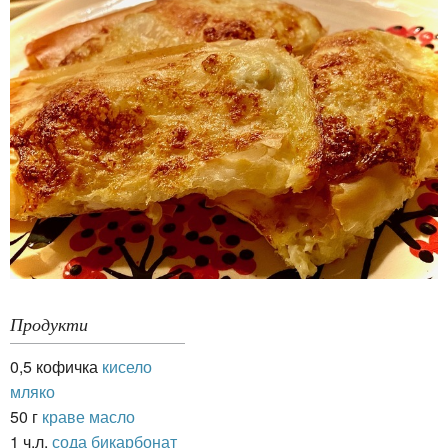
Продукти
0,5 кофичка
кисело
мляко
50 г
краве масло
1 ч.л.
сода бикарбонат