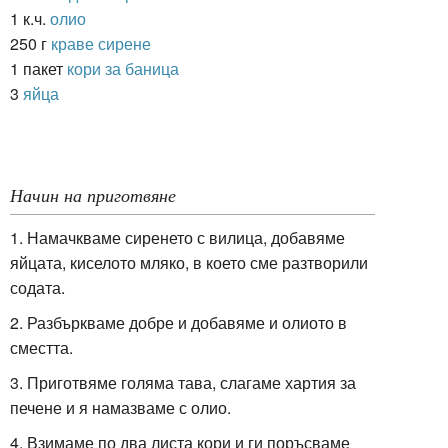
1 к.ч.
олио
250 г
краве сирене
1 пакет
кори за баница
3
яйца
Начин на приготвяне
1. Намачкваме сиренето с вилица, добавяме
яйцата, киселото мляко, в което сме разтворили
содата.
2. Разбъркваме добре и добавяме и олиото в
сместта.
3. Приготвяме голяма тава, слагаме хартия за
печене и я намазваме с олио.
4. Взимаме по два листа кори и ги поръсваме