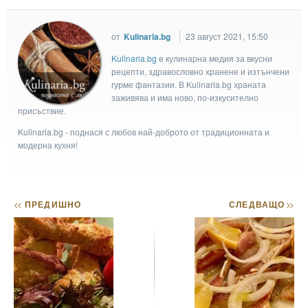
от
Kulinaria.bg
23 август 2021, 15:50
Kulinaria.bg
e кулинарна медия за вкусни
рецепти, здравословно хранене и изтънчени
гурме фантазии. В Kulinaria.bg храната
заживява и има ново, по-изкусително
присъствие.
Kulinaria.bg - поднася с любов най-доброто от традиционната и
модерна кухня!
<<
ПРЕДИШНО
СЛЕДВАЩО
>>