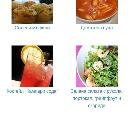
Солени мъфини
Доматена супа
Коктейл "Кампари сода"
Зелена салата с рукола,
портокал, грейпфрут и
скариди