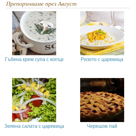
Препоръчваме през Август
Гъбена крем супа с копър
Ризото с царевица
Зелена салата с царевица
Черешов пай