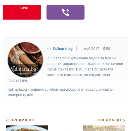
Save
от
Kulinaria.bg
11 май 2017, 15:59
Kulinaria.bg
e кулинарна медия за вкусни
рецепти, здравословно хранене и изтънчени
гурме фантазии. В Kulinaria.bg храната
заживява и има ново, по-изкусително
присъствие.
Kulinaria.bg - поднася с любов най-доброто от традиционната и
модерна кухня!
<<
ПРЕДИШНО
СЛЕДВАЩО
>>