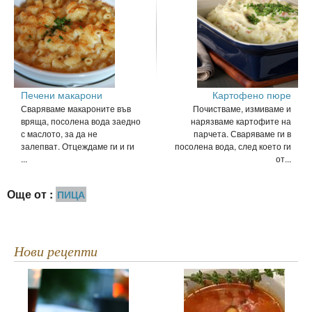
Печени макарони
Картофено пюре
Сваряваме макароните във
Почистваме, измиваме и
вряща, посолена вода заедно
нарязваме картофите на
с маслото, за да не
парчета. Сваряваме ги в
залепват. Отцеждаме ги и ги
посолена вода, след което ги
...
от...
Още от :
ПИЦА
Нови рецепти