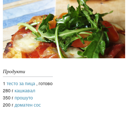
Продукти
1
тесто за пица
, готово
280 г
кашкавал
350 г
прошуто
200 г
доматен сос