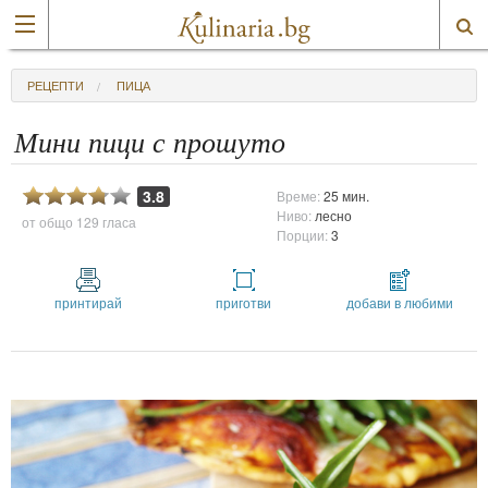
РЕЦЕПТИ
ПИЦА
Мини пици с прошуто
3.8
Време:
25 мин.
Ниво:
лесно
от общо
129 гласа
Порции:
3
принтирай
приготви
добави в любими