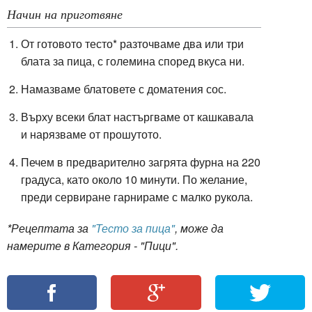
Начин на приготвяне
От готовото тесто* разточваме два или три
блата за пица, с големина според вкуса ни.
Намазваме блатовете с доматения сос.
Върху всеки блат настъргваме от кашкавала
и нарязваме от прошутото.
Печем в предварително загрята фурна на 220
градуса, като около 10 минути. По желание,
преди сервиране гарнираме с малко рукола.
*Рецептата за
"Тесто за пица"
, може да
намерите в Категория - "Пици".