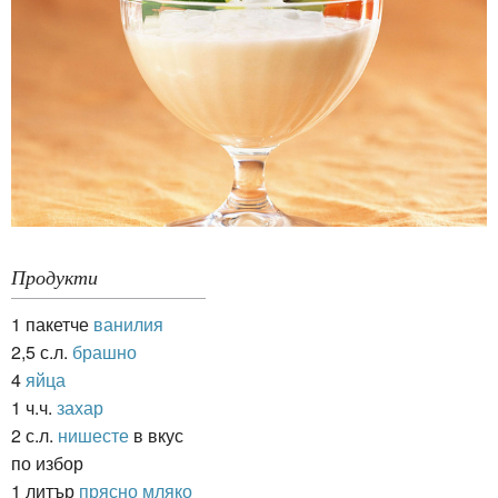
Продукти
1 пакетче
ванилия
2,5 с.л.
брашно
4
яйца
1 ч.ч.
захар
2 с.л.
нишесте
в вкус
по избор
1 литър
прясно мляко