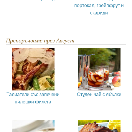
портокал, грейпфрут и
скариди
Препоръчваме през Август
Талиатели със запечени
Студен чай с ябълки
пилешки филета