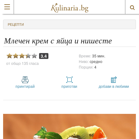
РЕЦЕПТИ
Млечен крем с яйца и нишесте
3.4
Време:
35 мин.
Ниво:
средно
от общо
135 гласа
Порции:
4
принтирай
приготви
добави в любими