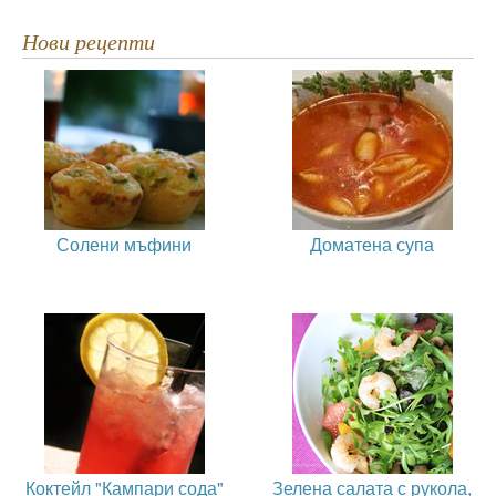
Нови рецепти
Солени мъфини
Доматена супа
Коктейл "Кампари сода"
Зелена салата с рукола,