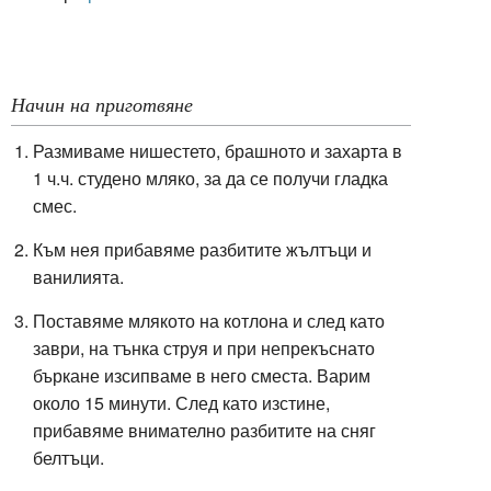
Начин на приготвяне
Размиваме нишестето, брашното и захарта в
1 ч.ч. студено мляко, за да се получи гладка
смес.
Към нея прибавяме разбитите жълтъци и
ванилията.
Поставяме млякото на котлона и след като
заври, на тънка струя и при непрекъснато
бъркане изсипваме в него сместа. Варим
около 15 минути. След като изстине,
прибавяме внимателно разбитите на сняг
белтъци.