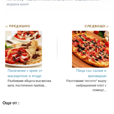
модерна кухня!
<<
ПРЕДИШНО
СЛЕДВАЩО
>>
Палачинки с крем от
Пица със салам и
маскарпоне и ягоди
кренвирши
Разбиваме яйцата във висока
Разточваме тестото* върху
купа, постепенно прибав...
набрашнения плот с
помощт...
Още от :