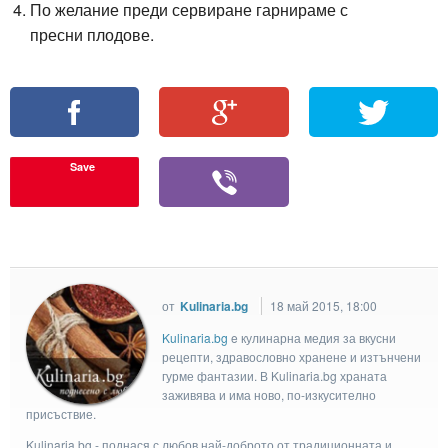
По желание преди сервиране гарнираме с
пресни плодове.
Save
от
Kulinaria.bg
18 май 2015, 18:00
Kulinaria.bg
e кулинарна медия за вкусни
рецепти, здравословно хранене и изтънчени
гурме фантазии. В Kulinaria.bg храната
заживява и има ново, по-изкусително
присъствие.
Kulinaria.bg - поднася с любов най-доброто от традиционната и