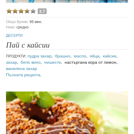
3.7
Общо Време:
95 мин.
Ниво:
средно
ДЕСЕРТИ
Пай с кайсии
пудра захар
,
брашно
,
масло
,
яйца
,
кайсии
,
ПРОДУКТИ:
захар
,
бяло вино
,
нишесте
, настъргана кора от лимон,
ванилена захар
Пълната рецепта
.