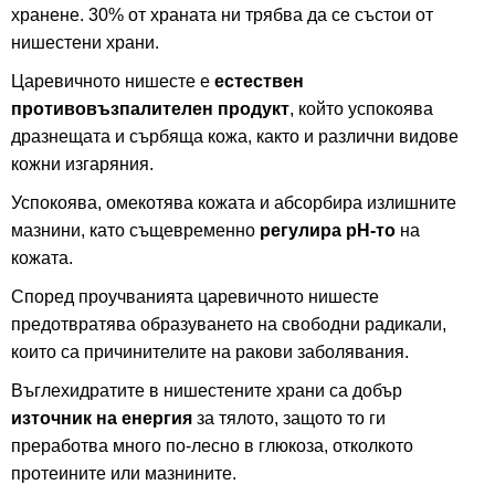
хранене. 30% от храната ни трябва да се състои от
нишестени храни.
Царевичното нишесте е
естествен
противовъзпалителен продукт
, който успокоява
дразнещата и сърбяща кожа, както и различни видове
кожни изгаряния.
Успокоява, омекотява кожата и абсорбира излишните
мазнини, като същевременно
регулира рН-то
на
кожата.
Според проучванията царевичното нишесте
предотвратява образуването на свободни радикали,
които са причинителите на ракови заболявания.
Въглехидратите в нишестените храни са добър
източник на енергия
за тялото, защото то ги
преработва много по-лесно в глюкоза, отколкото
протеините или мазнините.