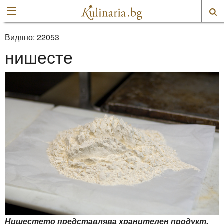
Видяно:
22053
нишесте
Нишестето представлява хранителен продукт,