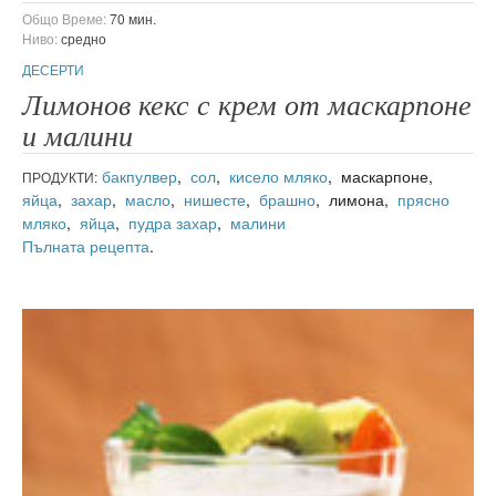
Общо Време:
70 мин.
Ниво:
средно
ДЕСЕРТИ
Лимонов кекс с крем от маскарпоне
и малини
бакпулвер
,
сол
,
кисело мляко
, маскарпоне,
ПРОДУКТИ:
яйца
,
захар
,
масло
,
нишесте
,
брашно
, лимона,
прясно
мляко
,
яйца
,
пудра захар
,
малини
Пълната рецепта
.