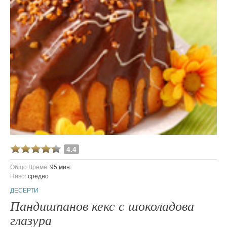
4.4
Общо Време:
95 мин.
Ниво:
средно
ДЕСЕРТИ
Пандишпанов кекс с шоколадова
глазура