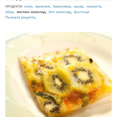
олио
,
ванилия
,
бакпулвер
,
захар
,
нишесте
,
ПРОДУКТИ:
яйца
, мелчен шоколад,
бял шоколад
,
фъстъци
Пълната рецепта
.