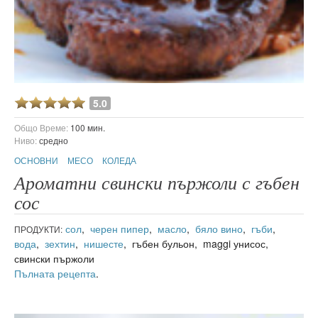
5.0
Общо Време:
100 мин.
Ниво:
средно
ОСНОВНИ
МЕСО
КОЛЕДА
Ароматни свински пържоли с гъбен
сос
сол
,
черен пипер
,
масло
,
бяло вино
,
гъби
,
ПРОДУКТИ:
вода
,
зехтин
,
нишесте
, гъбен бульон, maggi унисос,
свински пържоли
Пълната рецепта
.