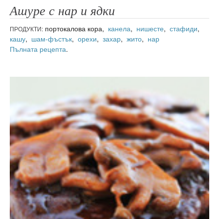
Ашуре с нар и ядки
портокалова кора,
канела
,
нишесте
,
стафиди
,
ПРОДУКТИ:
кашу
,
шам-фъстък
,
орехи
,
захар
,
жито
,
нар
Пълната рецепта
.