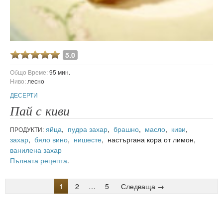
5.0
Общо Време:
95 мин.
Ниво:
лесно
ДЕСЕРТИ
Пай с киви
яйца
,
пудра захар
,
брашно
,
масло
,
киви
,
ПРОДУКТИ:
захар
,
бяло вино
,
нишесте
, настъргана кора от лимон,
ванилена захар
Пълната рецепта
.
1
2
…
5
Следваща →