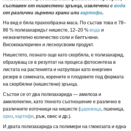
съставен от нишестени зрънца, извлечени с
вода
от различни зърнени храни или
картофи
.
На вид е бяла прахообразна маса. По състав това е 78–
86 % полизахаридът нишесте, 12–20 %
вода
и
незначително количество соли и белтъчини.
Висококалоричен и лесноусвоим продукт.
Нишестето, познато още като скорбяла, е полизахарид,
образуващ се в резултат на процеса фотосинтеза в
листата на растенията и натрупван като енергиен
резерв в семената, корените и плодовете под формата
на скорбялни (нишестени) зрънца.
Състои се от два полизахарида — амилоза и
амилопектин, като тяхното съотношение е различно в
различните източници на нишесте (
царевица
, пшеница,
ориз
,
картофи
, ръж, овес и др.).
И двата полизахарида са полимери на глюкозата и една