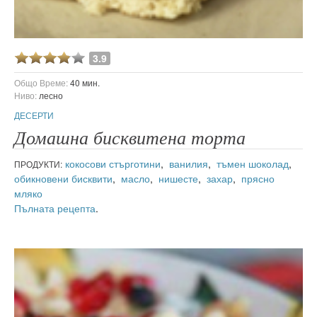
3.9
Общо Време:
40 мин.
Ниво:
лесно
ДЕСЕРТИ
Домашна бисквитена торта
кокосови стърготини
,
ванилия
,
тъмен шоколад
,
ПРОДУКТИ:
обикновени бисквити
,
масло
,
нишесте
,
захар
,
прясно
мляко
Пълната рецепта
.