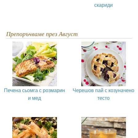
скариди
Препоръчваме през Август
Печена сьомга с розмарин
Черешов пай с козуначено
и мед
тесто