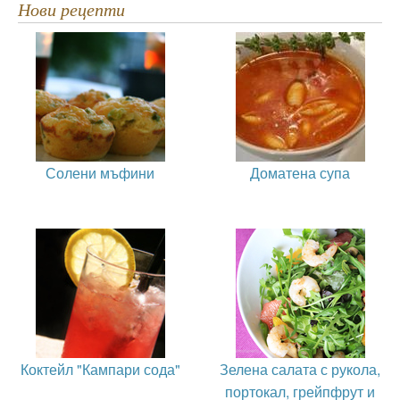
Нови рецепти
Солени мъфини
Доматена супа
Коктейл "Кампари сода"
Зелена салата с рукола,
портокал, грейпфрут и