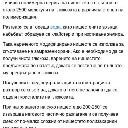
типична полимерна верига на нишестето се състои от
около 2500 молекули на глюкозата в различна степен на
полимеризация.
Разтваря се в гореща
вода
, като нишестените зрънца
набъбват, образува се клайстер и при изстиване желира.
Така нареченото модифицирано нишесте се използва за
сгъстяване на замразени храни. Ако е необходимо да се
получи чиста глюкоза, варенето на нишестето
продължава по-нататък, докато се постигне по-пълното
му превръщане в глюкоза.
Полученият след неутрализацията и филтрацията
разтвор се сгъстява, докато от него не започнат да се
отделят кристалите на глюкозата.
При нагряването на сухо нишесте до 200-250° се
извършва неговото частично разлагане и се получава
смес от по-малко сложни от нишестето полизахариди