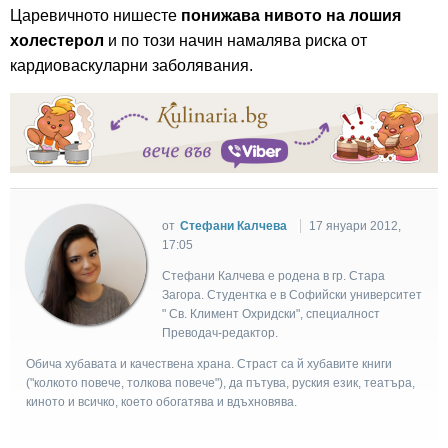
Царевичното нишесте
понижава нивото на лошия
холестерол
и по този начин намалява риска от
кардиоваскуларни заболявания.
от
Стефани Калчева
17 януари 2012,
17:05
Стефани Калчева е родена в гр. Стара
Загора. Студентка е в Софийски университет
" Св. Климент Охридски", специалност
Преводач-редактор.
Обича хубавата и качествена храна. Страст са й хубавите книги
("колкото повече, толкова повече"), да пътува, руския език, театъра,
киното и всичко, което обогатява и вдъхновява.