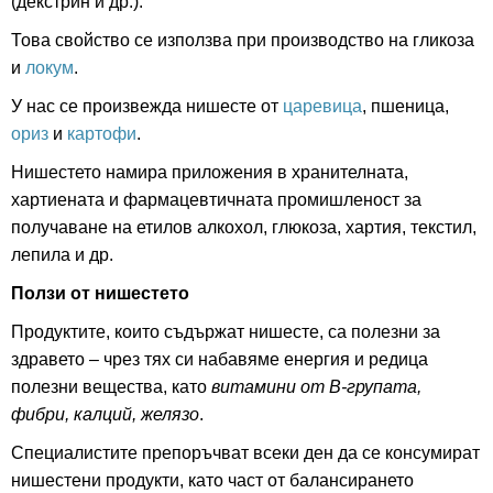
(декстрин и др.).
Това свойство се използва при производство на гликоза
и
локум
.
У нас се произвежда нишесте от
царевица
, пшеница,
ориз
и
картофи
.
Нишестето намира приложения в хранителната,
хартиената и фармацевтичната промишленост за
получаване на етилов алкохол, глюкоза, хартия, текстил,
лепила и др.
Ползи от нишестето
Продуктите, които съдържат нишесте, са полезни за
здравето – чрез тях си набавяме енергия и редица
полезни вещества, като
витамини от В-групата,
фибри, калций, желязо
.
Специалистите препоръчват всеки ден да се консумират
нишестени продукти, като част от балансирането