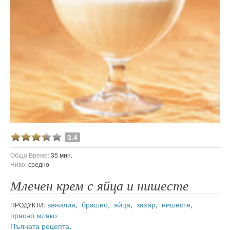
3.4
Общо Време:
35 мин.
Ниво:
средно
Млечен крем с яйца и нишесте
ванилия
,
брашно
,
яйца
,
захар
,
нишесте
,
ПРОДУКТИ:
прясно мляко
Пълната рецепта
.