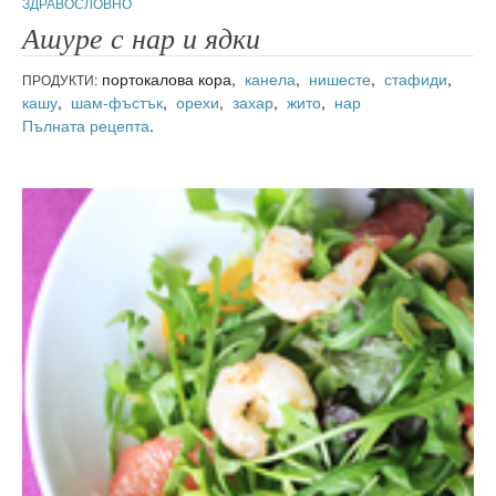
ЗДРАВОСЛОВНО
Ашуре с нар и ядки
портокалова кора,
канела
,
нишесте
,
стафиди
,
ПРОДУКТИ:
кашу
,
шам-фъстък
,
орехи
,
захар
,
жито
,
нар
Пълната рецепта
.