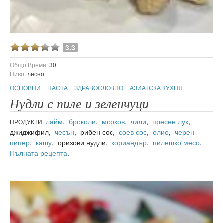
3.3
Общо Време:
30
Ниво:
лесно
ОСНОВНИ
ПАСТА
ЗДРАВОСЛОВНО
АЗИАТСКА КУХНЯ
Нудли с пиле и зеленчуци
лайм
,
броколи
,
морков
,
чили
,
пресен лук
,
ПРОДУКТИ:
джиджифил,
чесън
, рибен сос,
соев сос
,
олио
,
черен
пипер
,
кашу
, оризови нудли,
кориандър
,
пилешко месо
,
Пълната рецепта
.