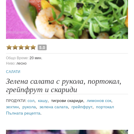
5.0
Общо Време:
20 мин.
Ниво:
лесно
САЛАТИ
Зелена салата с рукола, портокал,
грейпфрут и скариди
сол
,
кашу
, тигрови скариди,
лимонов сок
,
ПРОДУКТИ:
зехтин
,
рукола
,
зелена салата
,
грейпфрут
,
портокал
Пълната рецепта
.