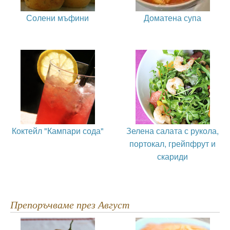
Солени мъфини
Доматена супа
Коктейл "Кампари сода"
Зелена салата с рукола,
портокал, грейпфрут и
скариди
Препоръчваме през Август