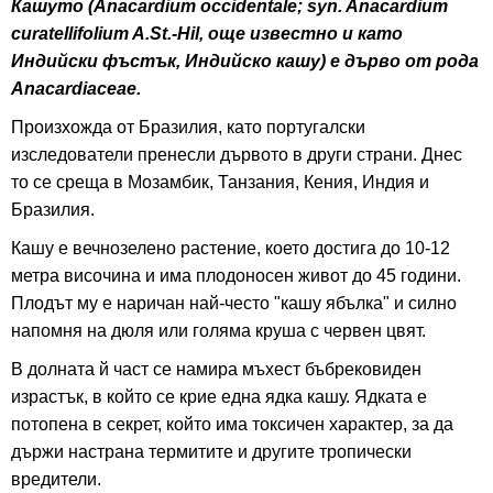
Кашуто (Anacardium occidentale; syn. Anacardium
curatellifolium A.St.-Hil, още известно и като
Индийски фъстък, Индийско кашу) е дърво от рода
Anacardiaceae.
Произхожда от Бразилия, като португалски
изследователи пренесли дървото в други страни. Днес
то се среща в Мозамбик, Танзания, Кения, Индия и
Бразилия.
Кашу е вечнозелено растение, което достига до 10-12
метра височина и има плодоносен живот до 45 години.
Плодът му е наричан най-често "кашу ябълка" и силно
напомня на дюля или голяма круша с червен цвят.
В долната й част се намира мъхест бъбрековиден
израстък, в който се крие една ядка кашу. Ядката е
потопена в секрет, който има токсичен характер, за да
държи настрана термитите и другите тропически
вредители.