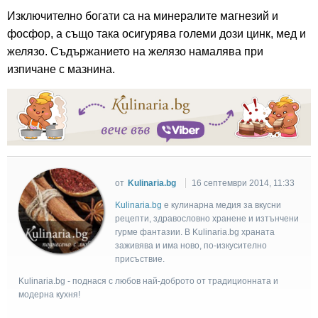
Изключително богати са на минералите магнезий и
фосфор, а също така осигурява големи дози цинк, мед и
желязо. Съдържанието на желязо намалява при
изпичане с мазнина.
от
Kulinaria.bg
16 септември 2014, 11:33
Kulinaria.bg
e кулинарна медия за вкусни
рецепти, здравословно хранене и изтънчени
гурме фантазии. В Kulinaria.bg храната
заживява и има ново, по-изкусително
присъствие.
Kulinaria.bg - поднася с любов най-доброто от традиционната и
модерна кухня!