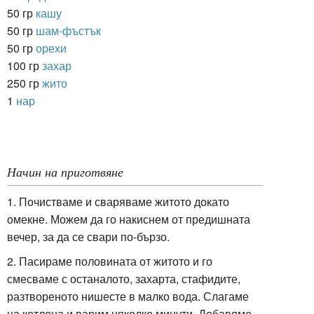
50 гр
кашу
50 гр
шам-фъстък
50 гр
орехи
100 гр
захар
250 гр
жито
1
нар
Начин на приготвяне
1. Почистваме и сваряваме житото докато
омекне. Можем да го накиснем от предишната
вечер, за да се свари по-бързо.
2. Пасираме половината от житото и го
смесваме с останалото, захарта, стафидите,
разтвореното нишесте в малко вода. Слагаме
на котлона и варим няколко минути. Добавяме