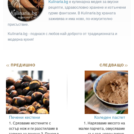
Kulinaria.bg
e кулинарна медия за вкусни
рецепти, здравословно хранене и изтънчени
гурме фантазии. В Kulinaria.bg храната
заживява и има ново, по-изкусително
присъствие.
Kulinaria.bg - поднася с любов най-доброто от традиционната и
модерна кухня!
<<
ПРЕДИШНО
СЛЕДВАЩО
>>
Печени кестени
Коледен пастет
1. Срязваме кестените с
1. Нарязваме месото на
остър нож и ги разстиламе в
малки парчета, овкусяваме
тавичка за печене.2. Печем в
със сол, черен пипер,