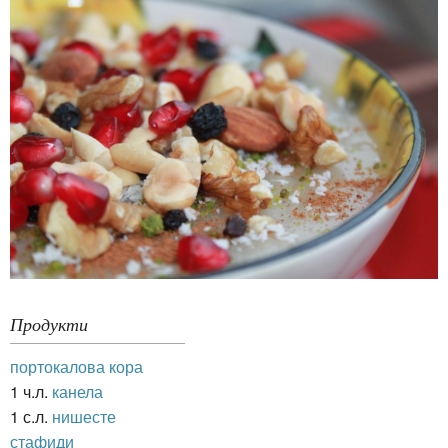
Продукти
портокалова кора
1 ч.л.
канела
1 с.л.
нишесте
стафиди