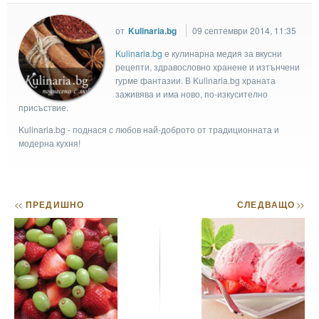
от
Kulinaria.bg
09 септември 2014, 11:35
Kulinaria.bg
e кулинарна медия за вкусни
рецепти, здравословно хранене и изтънчени
гурме фантазии. В Kulinaria.bg храната
заживява и има ново, по-изкусително
присъствие.
Kulinaria.bg - поднася с любов най-доброто от традиционната и
модерна кухня!
<<
ПРЕДИШНО
СЛЕДВАЩО
>>