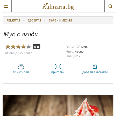
РЕЦЕПТИ
ДЕСЕРТИ
БЪРЗИ И ЛЕСНИ
Мус с ягоди
4.0
Време:
30 мин.
Ниво:
лесно
от общо
127 гласа
Порции:
2
принтирай
приготви
добави в любими