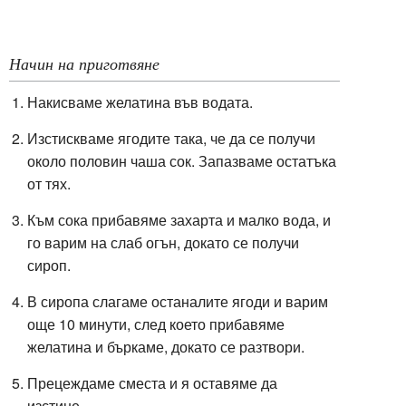
Начин на приготвяне
Накисваме желатина във водата.
Изстискваме ягодите така, че да се получи
около половин чаша сок. Запазваме остатъка
от тях.
Към сока прибавяме захарта и малко вода, и
го варим на слаб огън, докато се получи
сироп.
В сиропа слагаме останалите ягоди и варим
още 10 минути, след което прибавяме
желатина и бъркаме, докато се разтвори.
Прецеждаме сместа и я оставяме да
изстине.