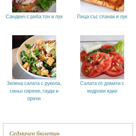
Сандвич с риба тон и лук
Пица със спанак и лук
Зелена салата с рукола,
Салата от домати с
синьо сирене, гауда и
кедрови ядки
орехи
Седмичен бюлетин