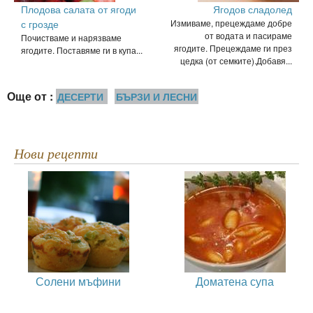
Плодова салата от ягоди
Ягодов сладолед
с грозде
Измиваме, прецеждаме добре
от водата и пасираме
Почистваме и нарязваме
ягодите. Прецеждаме ги през
ягодите. Поставяме ги в купа...
цедка (от семките).Добавя...
Още от :
ДЕСЕРТИ
БЪРЗИ И ЛЕСНИ
Нови рецепти
Солени мъфини
Доматена супа