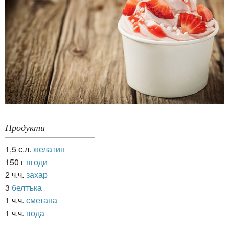
Продукти
1,5 с.л.
желатин
150 г
ягоди
2 ч.ч.
захар
3
белтъка
1 ч.ч.
сметана
1 ч.ч.
вода