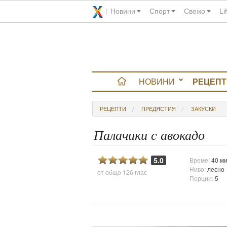
Новини
Спорт
Свежо
Li
НОВИНИ
РЕЦЕПТ
вюта
РЕЦЕПТИ
ПРЕДЯСТИЯ
ЗАКУСКИ
итно
Палачики с авокадо
 градина
5.0
Време:
40 ми
Ниво:
лесно
от общо
126 глас
и Chefs
Порции:
5