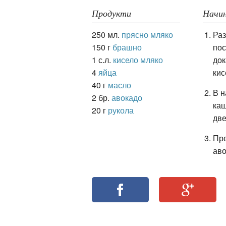
Продукти
Начин
250 мл.
прясно мляко
Раз
ация
150 г
брашно
пос
1 с.л.
кисело мляко
док
4
яйца
кис
40 г
масло
В н
2 бр.
авокадо
каш
20 г
рукола
две
Пре
аво