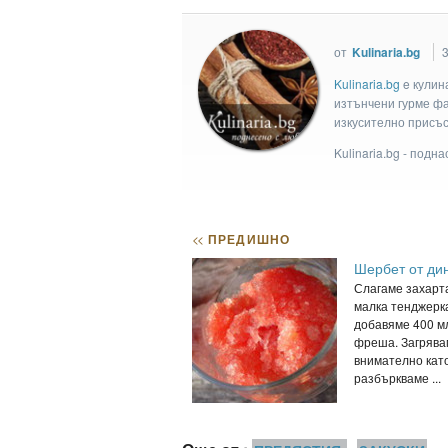
от
Kulinaria.bg
3
Kulinaria.bg
e кулин
изтънчени гурме фан
изкусително присъс
Kulinaria.bg - подн
<<
ПРЕДИШНО
Шербет от ди
Слагаме захарт
малка тенджерк
добавяме 400 мл
фреша. Загрява
внимателно кат
разбъркваме ...