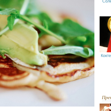
Сол
Кокт
Пр