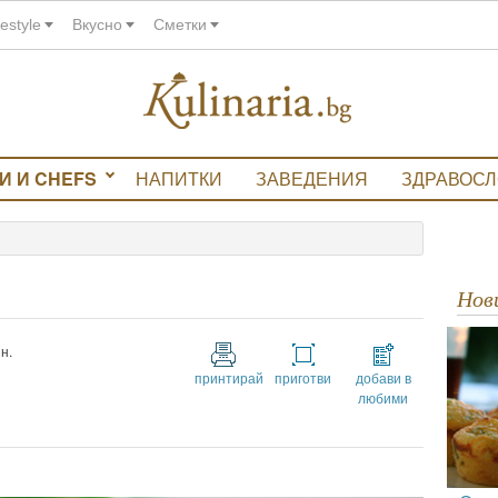
festyle
Вкусно
Сметки
И И CHEFS
НАПИТКИ
ЗАВЕДЕНИЯ
ЗДРАВОС
Но
н.
принтирай
приготви
добави в
любими