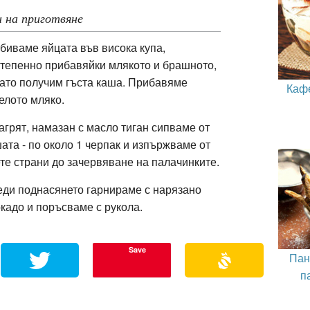
 на приготвяне
биваме яйцата във висока купа,
тепенно прибавяйки млякото и брашното,
ато получим гъста каша. Прибавяме
Каф
елото мляко.
агрят, намазан с масло тиган сипваме от
ата - по около 1 черпак и изпържваме от
те страни до зачервяване на палачинките.
ди поднасянето гарнираме с нарязано
кадо и поръсваме с рукола.
Save
Пан
п