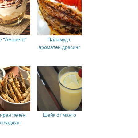
е "Амарето"
Паламуд с
ароматен дресинг
иран печен
Шейк от манго
атладжан