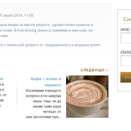
0 април 2014, 11:55
С
арна медия за вкусни рецепти, здравословно хранене и
ИМЕ:
тазии. В Kulinaria.bg храната заживява и има ново, по-
твие.
ася с любов най-доброто от традиционната и модерна кухня!
ЕMAI
СЛЕДВАЩО
>>
ня
Кафе с мляко и
а в
карамел
а и
Изсипваме горещото
. от
еспресо в по-широка
ме
чаша, така, че да
о
заеме само една
четвърт от
нея.Затопляме пря...