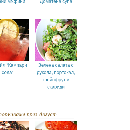
ени мъфини
Доматена супа
ейл "Кампари
Зелена салата с
сода"
рукола, портокал,
грейпфрут и
скариди
епоръчваме през Август