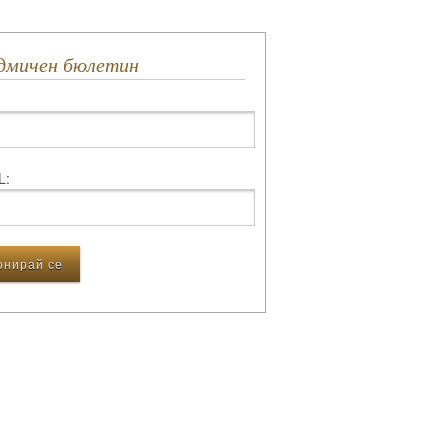
едмичен бюлетин
L: