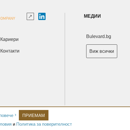
МЕДИИ
Bulevard.bg
Кариери
Контакти
Виж всички
Copyright © 2026 Ксениум ООД. Всички права запазени.
повече
ПРИЕМАМ
Developed by
XeniumCompany.com
ловия
и
Политика за поверителност