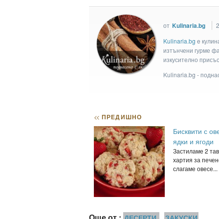
от
Kulinaria.bg
Kulinaria.bg
e кулин
изтънчени гурме фан
изкусително присъс
Kulinaria.bg - подн
<<
ПРЕДИШНО
Бисквити с ов
ядки и ягоди
Застиламе 2 тав
хартия за печен
слагаме овесе...
Още от :
ДЕСЕРТИ
ЗАКУСКИ