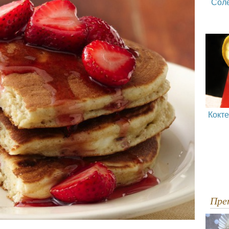
Сол
Кокт
Пр