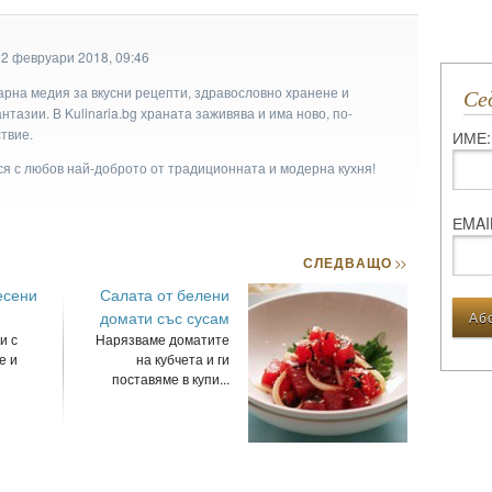
22 февруари 2018, 09:46
арна медия за вкусни рецепти, здравословно хранене и
С
тазии. В Kulinaria.bg храната заживява и има ново, по-
твие.
ИМЕ:
ася с любов най-доброто от традиционната и модерна кухня!
ЕMAI
СЛЕДВАЩО
>>
есени
Салата от белени
домати със сусам
и с
Нарязваме доматите
е и
на кубчета и ги
поставяме в купи...