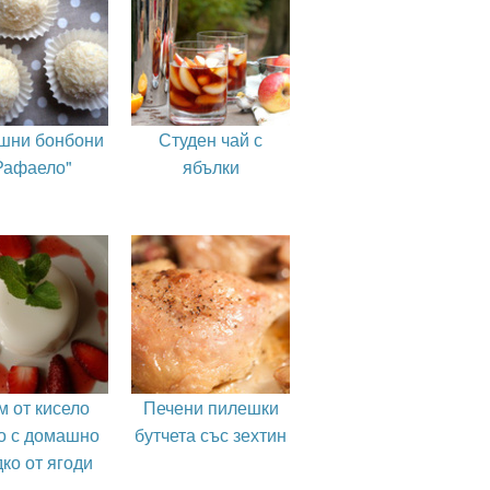
шни бонбони
Студен чай с
Рафаело"
ябълки
м от кисело
Печени пилешки
о с домашно
бутчета със зехтин
ко от ягоди