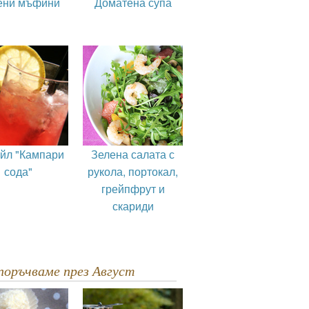
ени мъфини
Доматена супа
ейл "Кампари
Зелена салата с
сода"
рукола, портокал,
грейпфрут и
скариди
епоръчваме през Август