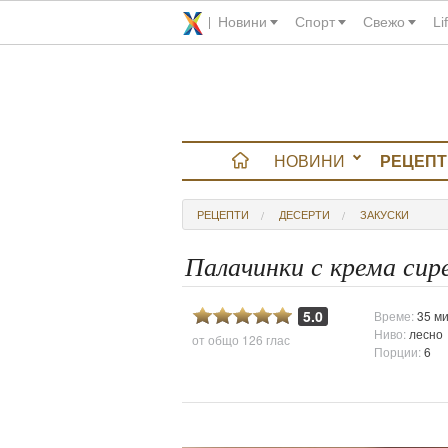
Новини
Спорт
Свежо
Li
НОВИНИ
РЕЦЕПТ
вюта
РЕЦЕПТИ
ДЕСЕРТИ
ЗАКУСКИ
итно
Палачинки с крема сир
 градина
5.0
Време:
35 ми
Ниво:
лесно
от общо
126 глас
и Chefs
Порции:
6