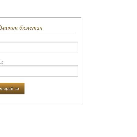
едмичен бюлетин
L: