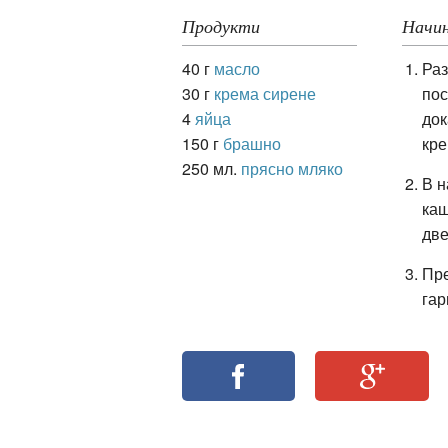
Продукти
Начин
40 г
масло
Раз
ация
30 г
крема сирене
пос
4
яйца
док
150 г
брашно
кре
250 мл.
прясно мляко
В н
каш
две
Пре
гар