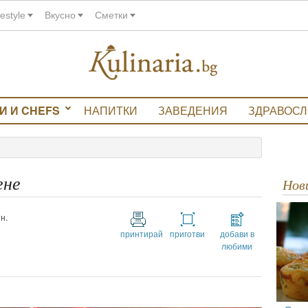
festyle
Вкусно
Сметки
И И CHEFS
НАПИТКИ
ЗАВЕДЕНИЯ
ЗДРАВОС
ене
Но
н.
принтирай
приготви
добави в
любими