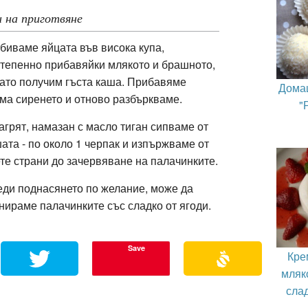
 на приготвяне
биваме яйцата във висока купа,
тепенно прибавяйки млякото и брашното,
ато получим гъста каша. Прибавяме
Дома
ма сиренето и отново разбъркваме.
"
агрят, намазан с масло тиган сипваме от
ата - по около 1 черпак и изпържваме от
те страни до зачервяване на палачинките.
ди поднасянето по желание, може да
нираме палачинките със сладко от ягоди.
Save
Кре
мляк
слад