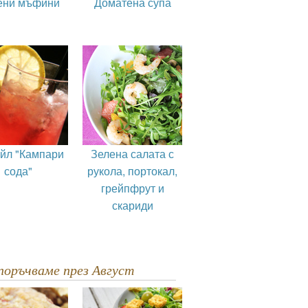
ени мъфини
Доматена супа
ейл "Кампари
Зелена салата с
сода"
рукола, портокал,
грейпфрут и
скариди
епоръчваме през Август