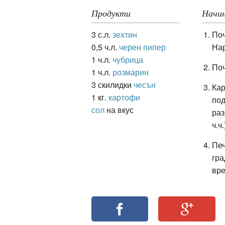
Продукти
Начин
3 с.л.
зехтин
Поч
ация
0,5 ч.л.
черен пипер
Нар
1 ч.л.
чубрица
Поч
1 ч.л.
розмарин
3 скилидки
чесън
Кар
1 кг.
картофи
под
сол
на вкус
ра
ч.ч.
Печ
гра
вре