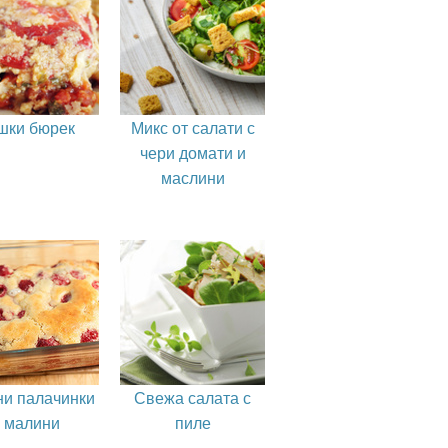
шки бюрек
Микс от салати с
чери домати и
маслини
ни палачинки
Свежа салата с
с малини
пиле