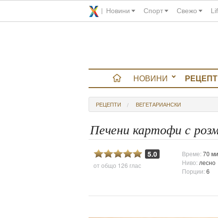
Новини
Спорт
Свежо
Li
НОВИНИ
РЕЦЕПТ
вюта
РЕЦЕПТИ
ВЕГЕТАРИАНСКИ
итно
Печени картофи с розм
 градина
5.0
Време:
70 ми
Ниво:
лесно
от общо
126 глас
и Chefs
Порции:
6