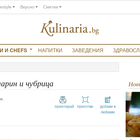
festyle
Вкусно
Сметки
И И CHEFS
НАПИТКИ
ЗАВЕДЕНИЯ
ЗДРАВОС
арин и чубрица
Но
н.
принтирай
приготви
добави в
любими