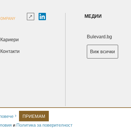
МЕДИИ
Bulevard.bg
Кариери
Контакти
Виж всички
Copyright © 2026 Ксениум ООД. Всички права запазени.
повече
ПРИЕМАМ
Developed by
XeniumCompany.com
ловия
и
Политика за поверителност