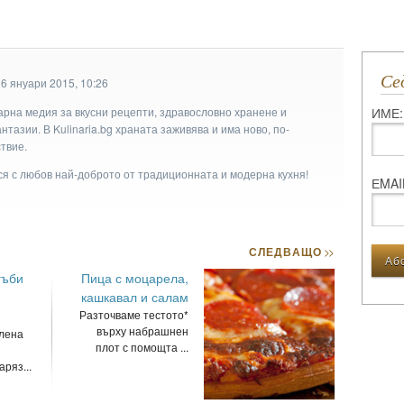
С
6 януари 2015, 10:26
ИМЕ:
арна медия за вкусни рецепти, здравословно хранене и
тазии. В Kulinaria.bg храната заживява и има ново, по-
твие.
ася с любов най-доброто от традиционната и модерна кухня!
ЕMAI
СЛЕДВАЩО
>>
гъби
Пица с моцарела,
кашкавал и салам
Разточваме тестото*
върху набрашнен
лена
плот с помощта ...
ряз...