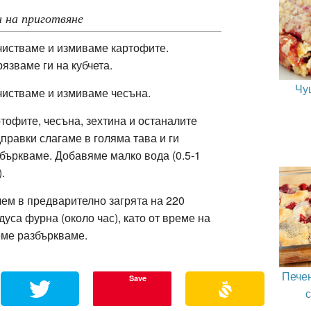
 на приготвяне
истваме и измиваме картофите.
язваме ги на кубчета.
Чу
истваме и измиваме чесъна.
тофите, чесъна, зехтина и останалите
правки слагаме в голяма тава и ги
збъркваме.
Добавяме малко вода (0.5-1
).
ем в предварително загрята на 220
дуса фурна (около час), като от време на
ме разбъркваме.
Пече
Save