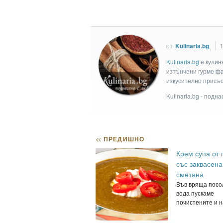
от
Kulinaria.bg
1
Kulinaria.bg
e кулин
изтънчени гурме фан
изкусително присъс
Kulinaria.bg - подн
<<
ПРЕДИШНО
Крем супа от 
със заквасена
сметана
Във вряща посо
вода пускаме
почистените и на