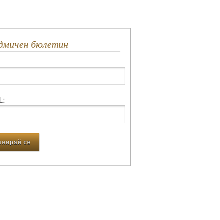
едмичен бюлетин
L: