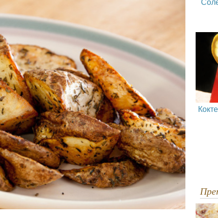
Сол
Кокт
Пр