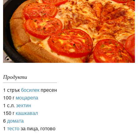
Продукти
1 стрък
босилек
пресен
100 г
моцарела
1 с.л.
зехтин
150 г
кашкавал
6
домата
1
тесто
за пица, готово