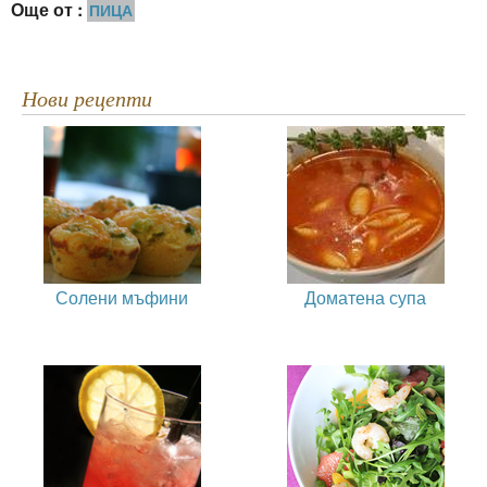
Още от :
ПИЦА
Нови рецепти
Солени мъфини
Доматена супа