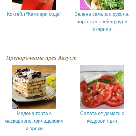
Коктейл "Кампари сода"
Зелена салата с рукола,
портокал, грейпфрут и
скариди
Препоръчваме през Август
Медена торта с
Салата от домати с
маскарпоне, филаделфия
кедрови ядки
и орехи