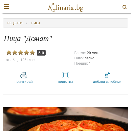
РЕЦЕПТИ
ПИЦА
Пица "Домат"
5.0
Време:
20 мин.
Ниво:
лесно
от общо
126 глас
Порции:
1
принтирай
приготви
добави в любими