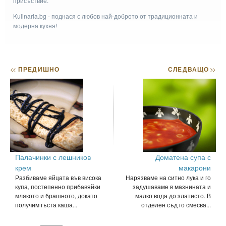
присъствие.
Kulinaria.bg - поднася с любов най-доброто от традиционната и
модерна кухня!
<<
ПРЕДИШНО
СЛЕДВАЩО
>>
Палачинки с лешников
Доматена супа с
крем
макарони
Разбиваме яйцата във висока
Нарязваме на ситно лука и го
купа, постепенно прибавяйки
задушаваме в мазнината и
млякото и брашното, докато
малко вода до златисто. В
получим гъста каша...
отделен съд го смесва...