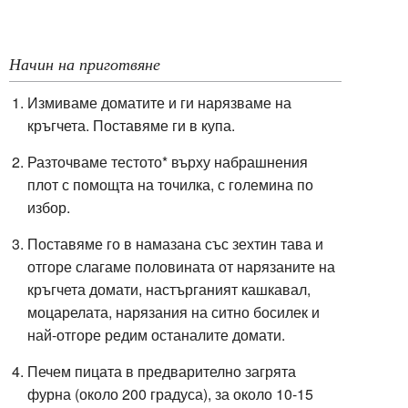
Начин на приготвяне
Измиваме доматите и ги нарязваме н
а
кръгчета. Поставяме ги в купа.
Разточваме тестото* върху набрашнения
плот с помощта на точилка, с големина по
избор.
Поставяме го в намазана със зехтин тава и
отгоре слагаме половината от нарязаните на
кръгчета домати, настърганият кашкавал,
моцарелата, нарязания на ситно босилек и
най-отгоре редим останалите домати.
Печем пицата в предварително загрята
фурна (около 200 градуса), за около 10-15