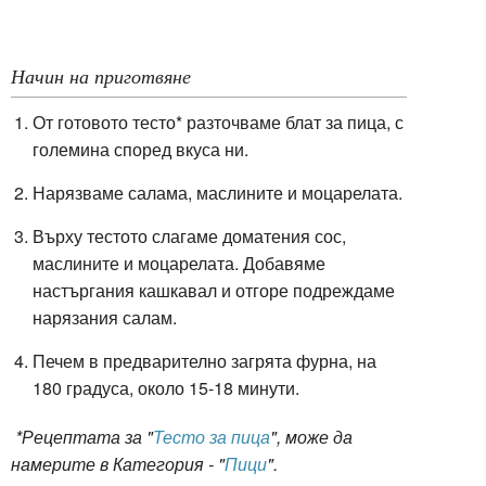
Начин на приготвяне
От готовото тесто* разточваме блат за пица, с
големина според вкуса ни.
Нарязваме салама, маслините и моцарелата.
Върху тестото слагаме доматения сос,
маслините и моцарелата. Добавяме
настъргания кашкавал и отгоре подреждаме
нарязания салам.
Печем в предварително загрята фурна, на
180 градуса, около 15-18 минути.
*Рецептата за "
Тесто за пица
", може да
намерите в Категория - "
Пици
".