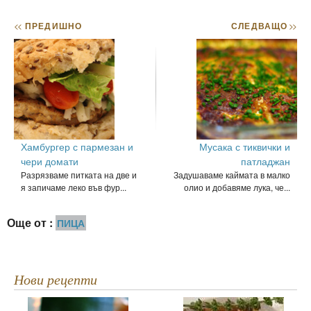
<<
ПРЕДИШНО
СЛЕДВАЩО
>>
Хамбургер с пармезан и
Мусака с тиквички и
чери домати
патладжан
Разрязваме питката на две и
Задушаваме каймата в малко
я запичаме леко във фур...
олио и добавяме лука, че...
Още от :
ПИЦА
Нови рецепти