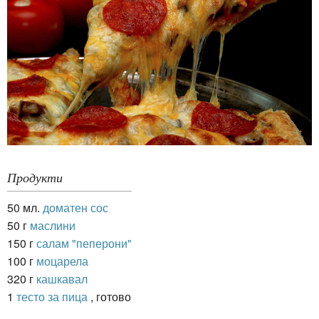
Продукти
50 мл.
доматен сос
50 г
маслини
150 г
салам "пеперони"
100 г
моцарела
320 г
кашкавал
1
тесто за пица
, готово