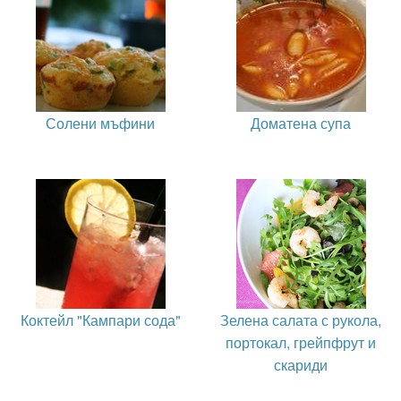
Солени мъфини
Доматена супа
Коктейл "Кампари сода"
Зелена салата с рукола,
портокал, грейпфрут и
скариди