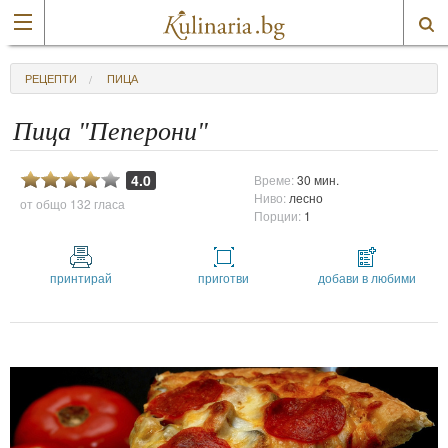
РЕЦЕПТИ
ПИЦА
Пица "Пеперони"
4.0
Време:
30 мин.
Ниво:
лесно
от общо
132 гласа
Порции:
1
принтирай
приготви
добави в любими