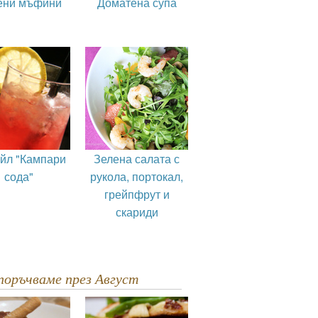
ени мъфини
Доматена супа
ейл "Кампари
Зелена салата с
сода"
рукола, портокал,
грейпфрут и
скариди
епоръчваме през Август