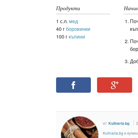
Продукти
Начин
1 с.л.
мед
Поч
ация
40 г
боровинки
къп
100 г
къпини
Поч
бор
Доб
от
Kulinaria.bg
2
Kulinaria.bg
e кулин