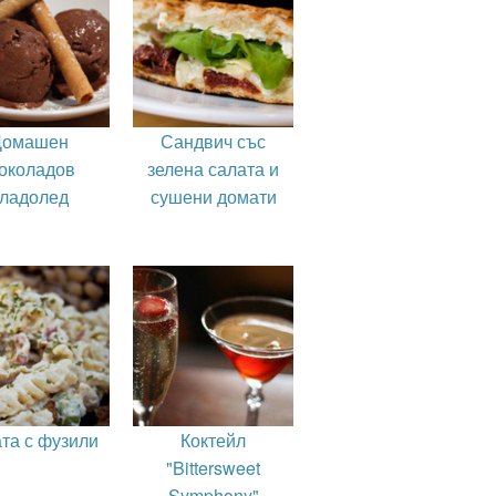
Домашен
Сандвич със
околадов
зелена салата и
ладолед
сушени домати
та с фузили
Коктейл
"Bittersweet
Symphony"