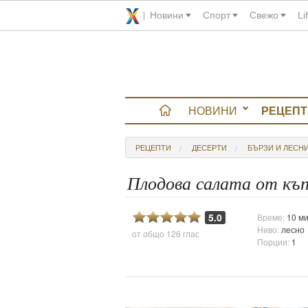
Новини
Спорт
Свежо
Li
НОВИНИ
РЕЦЕПТ
вюта
РЕЦЕПТИ
ДЕСЕРТИ
БЪРЗИ И ЛЕСН
итно
Плодова салата от къп
 градина
5.0
Време:
10 ми
Ниво:
лесно
от общо
126 глас
и Chefs
Порции:
1