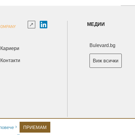
МЕДИИ
Bulevard.bg
Кариери
Контакти
Виж всички
Copyright © 2026 Ксениум ООД. Всички права запазени.
повече
ПРИЕМАМ
Developed by
XeniumCompany.com