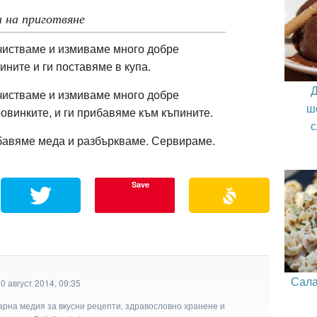
 на приготвяне
истваме и измиваме много добре
ините и ги поставяме в купа.
истваме и измиваме много добре
ш
овинките, и ги прибавяме към къпините.
с
авяме меда и разбъркваме. Сервираме.
Save
Сала
0 август 2014, 09:35
арна медия за вкусни рецепти, здравословно хранене и