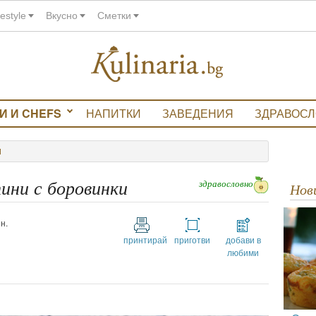
festyle
Вкусно
Сметки
И И CHEFS
НАПИТКИ
ЗАВЕДЕНИЯ
ЗДРАВОС
И
здравословно
ини с боровинки
Но
н.
принтирай
приготви
добави в
любими