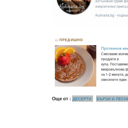
изтънчени гурме фан
изкусително присъс
Kulinaria.bg - подн
<<
ПРЕДИШНО
Протеинов ке
Смесваме всичк
продукти в
купа. Поставяме
микровълнова 
за 1-2 минути, д
овесените ядки .
Още от :
ДЕСЕРТИ
БЪРЗИ И ЛЕСН