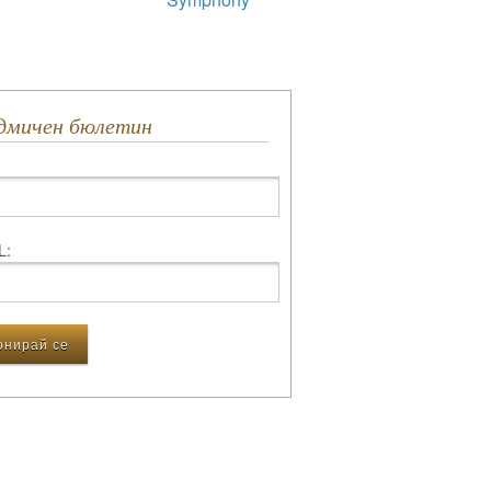
едмичен бюлетин
L: