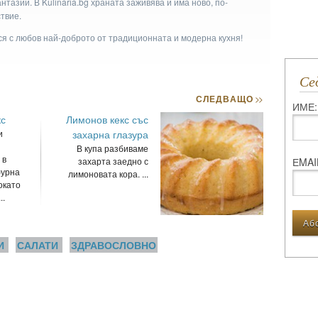
тазии. В Kulinaria.bg храната заживява и има ново, по-
твие.
ася с любов най-доброто от традиционната и модерна кухня!
С
СЛЕДВАЩО
>>
ИМЕ:
кс
Лимонов кекс със
и
захарна глазура
В купа разбиваме
 в
ЕMAI
захарта заедно с
фурна
лимоновата кора. ...
окато
..
И
САЛАТИ
ЗДРАВОСЛОВНО