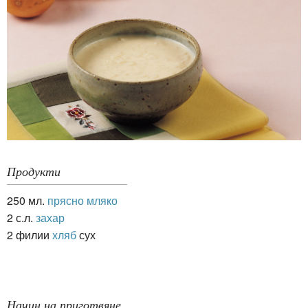
Продукти
250 мл.
прясно мляко
2 с.л.
захар
2 филии
хляб
сух
Начин на приготвяне