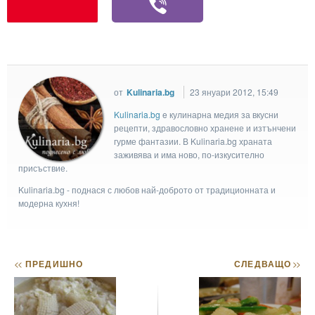
от
Kulinaria.bg
23 януари 2012, 15:49
Kulinaria.bg
e кулинарна медия за вкусни
рецепти, здравословно хранене и изтънчени
гурме фантазии. В Kulinaria.bg храната
заживява и има ново, по-изкусително
присъствие.
Kulinaria.bg - поднася с любов най-доброто от традиционната и
модерна кухня!
<<
ПРЕДИШНО
СЛЕДВАЩО
>>