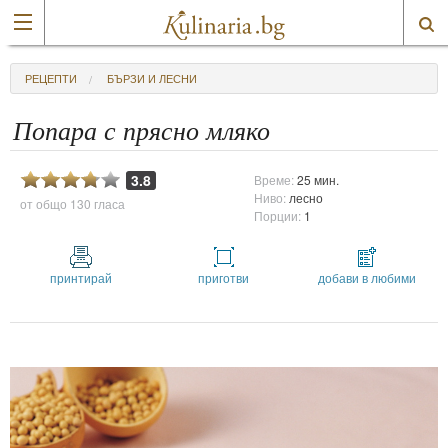
РЕЦЕПТИ
БЪРЗИ И ЛЕСНИ
Попара с прясно мляко
3.8
Време:
25 мин.
Ниво:
лесно
от общо
130 гласа
Порции:
1
принтирай
приготви
добави в любими