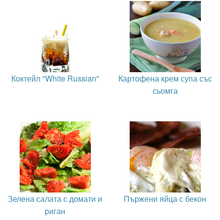
Коктейл "White Russian"
Картофена крем супа със
сьомга
Зелена салата с домати и
Пържени яйца с бекон
риган