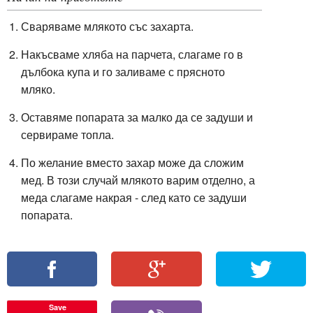
Сваряваме млякото със захарта.
Накъсваме хляба на парчета, слагаме го в
дълбока купа и го заливаме с прясното
мляко.
Оставяме попарата за малко да се задуши и
сервираме топла.
По желание вместо захар може да сложим
мед. В този случай млякото варим отделно, а
меда слагаме накрая - след като се задуши
попарата.
Save