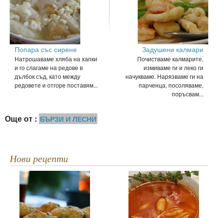
Попара със сирене
Задушени калмари
Натрошаваме хляба на хапки
Почистваме калмарите,
и го слагаме на редове в
измиваме ги и леко ги
дълбок съд, като между
начукваме. Нарязваме ги на
редовете и отгоре поставям...
парченца, посоляваме,
поръсвам...
Още от :
БЪРЗИ И ЛЕСНИ
Нови рецепти