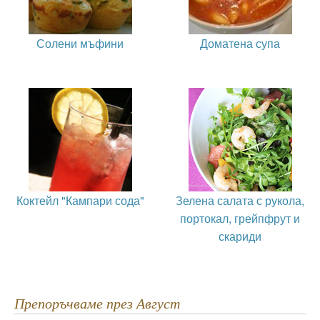
Солени мъфини
Доматена супа
Коктейл "Кампари сода"
Зелена салата с рукола,
портокал, грейпфрут и
скариди
Препоръчваме през Август