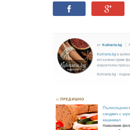
от
Kulinaria.bg
1
Kulinaria.bg
e кулин
изтънчени гурме фан
изкусително присъс
Kulinaria.bg - подн
<<
ПРЕДИШНО
Пълнозърнес
сандвич с шун
кашкавал
Намазваме фили