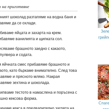
 на приготвяне
ният шоколад разтапяме на водна баня и
авяме да се охлади.
Зеле
биваме яйцата и захарта на крем.
грейп
бавяме ванилията и щипката сол.
сяваме брашното заедно с какаото,
пулвера и содата.
 яйчната смес прибавяме брашното и
аото, като бъркаме внимателно. След това
авяме и прясното мляко. Накрая
авяме зехтина и шоколада.
ипваме тестото в намаслена и поръсена с
ашно кексова форма.
Спаге
ичаме кекса в предварително загрята на
сос