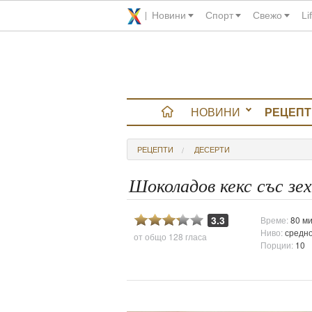
Новини
Спорт
Свежо
Li
НОВИНИ
РЕЦЕПТ
вюта
РЕЦЕПТИ
ДЕСЕРТИ
итно
Шоколадов кекс със зех
 градина
3.3
Време:
80 ми
Ниво:
средн
от общо
128 гласа
и Chefs
Порции:
10