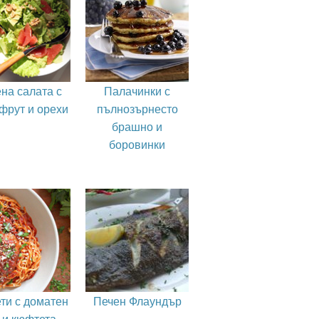
на салата с
Палачинки с
фрут и орехи
пълнозърнесто
брашно и
боровинки
ти с доматен
Печен Флаундър
 и кюфтета