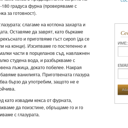
-180 градуса фурна (проверяваме с
чка за готовност).
глазурата: слагаме на котлона захарта и
ата. Оставяме да заврят, като бъркаме
С
рекъснато и приготвяме гъст сироп (да се
ИМЕ:
ли на конци). Изсипваме го постепенно и
малки части в порцеланов съд, навлажнен
алко студена вода, и разбъркваме с
ЕMAI
вена лъжица, докато побелее. Накрая
бавяме ванилията. Приготвената глазура
бва бързо да употребим, защото не е
ойчива.
д като извадим кекса от фурната,
акваме да поизстине, обръщаме го и го
иваме с глазурата.