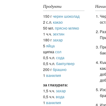
Продукти
Начин
150 г
черен шоколад
Чер
ация
2 с.л.
какао
ост
50 мл.
прясно мляко
Раз
1 ч.ч.
зехтин
При
180 г
захар
5
яйца
Пре
щипка
сол
бак
0,5 ч.л.
сода
Към
0,5 ч.л.
бакпулвер
как
200 г
брашно
доб
1
ванилия
доб
за глазурата:
Изс
1,5 ч.ч.
захар
бр
0,5 ч.ч.
вода
1
ванилия
Изп