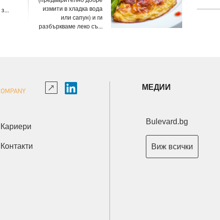
измити в хладка вода
...
или сапун) и ги
разбъркваме леко съ...
МЕДИИ
Bulevard.bg
Кариери
Контакти
Виж всички