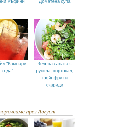
ени мъфини
Доматена супа
ейл "Кампари
Зелена салата с
сода"
рукола, портокал,
грейпфрут и
скариди
епоръчваме през Август