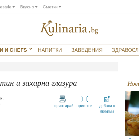
festyle
Вкусно
Сметки
И И CHEFS
НАПИТКИ
ЗАВЕДЕНИЯ
ЗДРАВОС
тин и захарна глазура
Но
н.
о
принтирай
приготви
добави в
любими