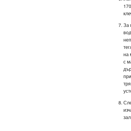
170
кле
За 
вод
неп
тег
на 
с м
дър
при
тря
уст
Сле
изч
зал