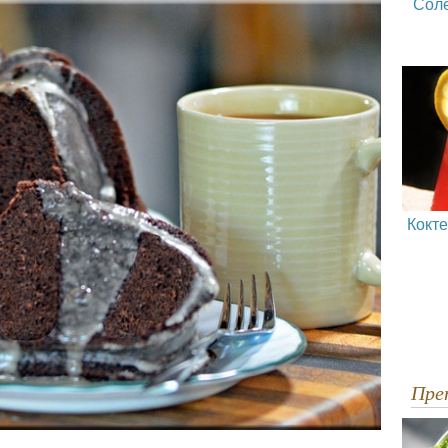
Сол
Кокт
Пр