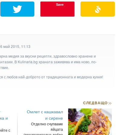
Save
6 май 2015, 11:13
арна медия за вкусни рецепти, здравословно хранене и
тазии. В Kulinaria.bg храната заживява и има ново, по-
твие.
ася с любов най-доброто от традиционната и модерна кухня!
СЛЕДВАЩО
>>
т
Омлет с кашкавал
ка и
и сирене
Отделно счупваме
яйцата
йте с
(предварително добре