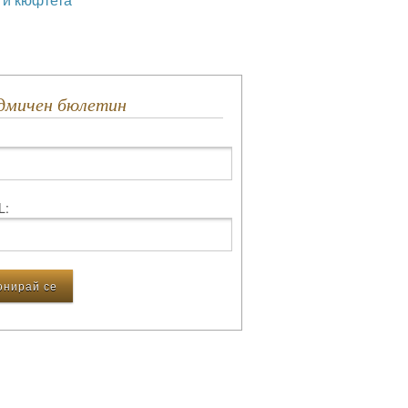
едмичен бюлетин
L: