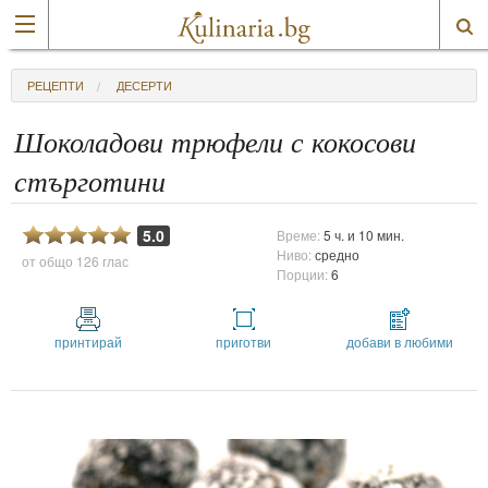
РЕЦЕПТИ
ДЕСЕРТИ
Шоколадови трюфели с кокосови
стърготини
5.0
Време:
5 ч. и 10 мин.
Ниво:
средно
от общо
126 глас
Порции:
6
принтирай
приготви
добави в любими