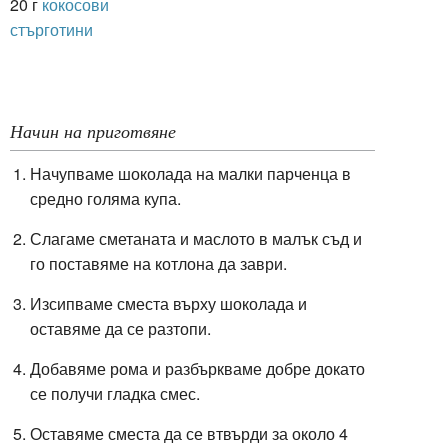
20 г
кокосови
стърготини
Начин на приготвяне
Начупваме шоколада на малки парченца в
средно голяма купа.
Слагаме сметаната и маслото в малък съд и
го поставяме на котлона да заври.
Изсипваме сместа върху шоколада и
оставяме да се разтопи.
Добавяме рома и разбъркваме добре докато
се получи гладка смес.
Оставяме сместа да се втвърди за около 4