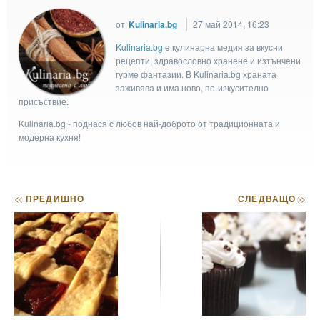
от
Kulinaria.bg
27 май 2014, 16:23
Kulinaria.bg
e кулинарна медия за вкусни
рецепти, здравословно хранене и изтънчени
гурме фантазии. В Kulinaria.bg храната
заживява и има ново, по-изкусително
присъствие.
Kulinaria.bg - поднася с любов най-доброто от традиционната и
модерна кухня!
<<
ПРЕДИШНО
СЛЕДВАЩО
>>