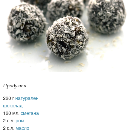
Продукти
220 г
натурален
шоколад
120 мл.
сметана
2 с.л.
ром
2 с.л.
масло