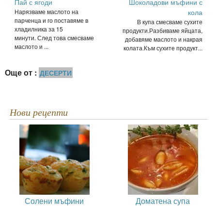
Пай с ягоди
Шоколадови мъфини с
Нарязваме маслото на
кола
парченца и го поставяме в
В купа смесваме сухите
хладилника за 15
продукти.Разбиваме яйцата,
минути. След това смесваме
добавяме маслото и накрая
маслото и ...
колата.Към сухите продукт...
Още от :
ДЕСЕРТИ
Нови рецепти
Солени мъфини
Доматена супа