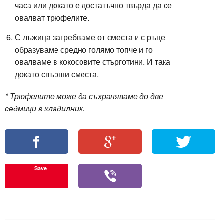
часа или докато е достатъчно твърда да се
овалват трюфелите.
С лъжица загребваме от сместа и с ръце
образуваме средно голямо топче и го
овалваме в кокосовите стърготини. И така
докато свърши сместа.
* Трюфелите може да съхраняваме до две
седмици в хладилник.
Save