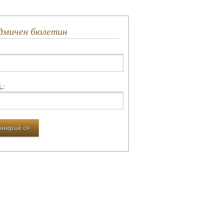
едмичен бюлетин
L: