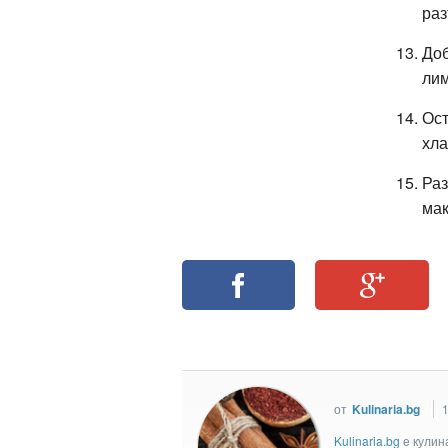
раз
Доб
лим
Ост
хла
Раз
мак
от
Kulinaria.bg
1
Kulinaria.bg
e кулин