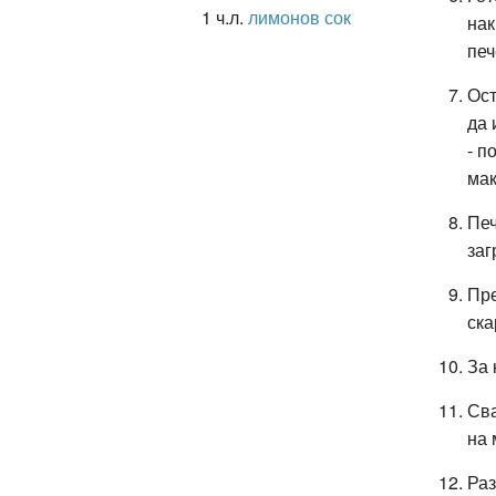
1 ч.л.
лимонов сок
нак
печ
Ост
да 
- п
мак
Печ
заг
Пре
ска
За 
Сва
на 
Раз