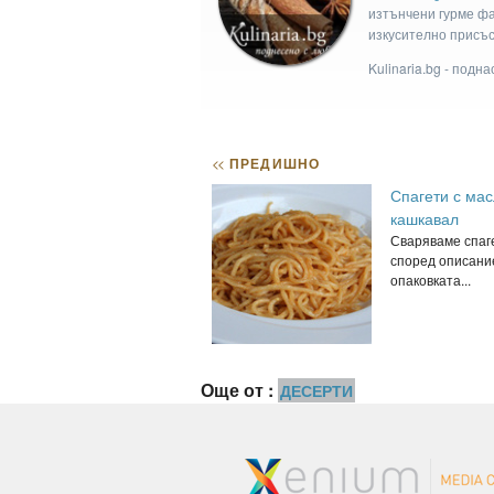
изтънчени гурме фан
изкусително присъс
Kulinaria.bg - подн
<<
ПРЕДИШНО
Спагети с мас
кашкавал
Сваряваме спаг
според описани
опаковката...
Още от :
ДЕСЕРТИ