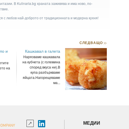
тазии. В Kulinaria.bg храната заживява и има ново, по-
твие.
ася с любов най-доброто от традиционната и модерна кухня!
СЛЕДВАЩО
>>
ло и
Кашкавал в галета
Нарязваме кашкавала
на кубчета (с големина
етите
според вкуса ни).В
ето на
купа разбъркваме
яйцата.Нагорещяваме
ма...
МЕДИИ