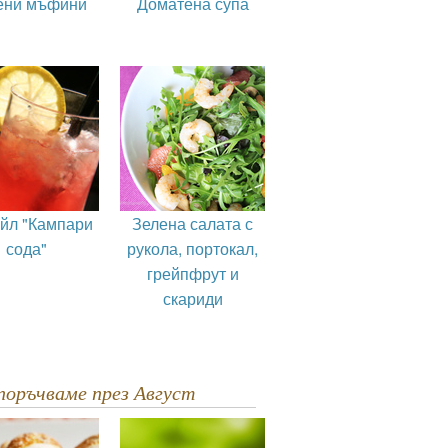
ени мъфини
Доматена супа
ейл "Кампари
Зелена салата с
сода"
рукола, портокал,
грейпфрут и
скариди
епоръчваме през Август