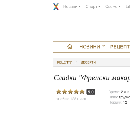
Новини
Спорт
Свежо
Li
НОВИНИ
РЕЦЕПТ
вюта
РЕЦЕПТИ
ДЕСЕРТИ
итно
Сладки "Френски макар
 градина
5.0
Време:
2 ч. 
Ниво:
трудн
от общо
128 гласа
и Chefs
Порции:
12