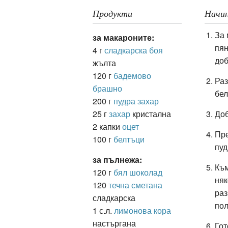
Продукти
Начин
За 
ация
за макароните:
пян
4 г
сладкарска боя
доб
жълта
120 г
бадемово
Раз
брашно
бел
200 г
пудра захар
25 г
захар
кристална
Доб
2 капки
оцет
Пре
100 г
белтъци
пуд
за пълнежа:
Към
120 г
бял шоколад
няк
120
течна сметана
раз
сладкарска
пол
1 с.л.
лимонова кора
настъргана
Гот