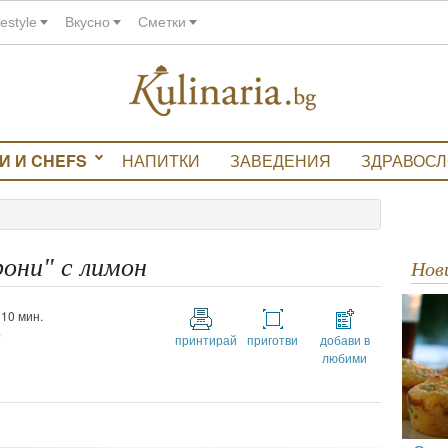
festyle
Вкусно
Сметки
И И CHEFS
НАПИТКИ
ЗАВЕДЕНИЯ
ЗДРАВОС
они" с лимон
Но
и 10 мин.
о
принтирай
приготви
добави в
любими