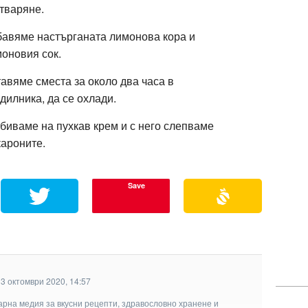
тваряне.
авяме настърганата лимонова кора и
оновия сок.
авяме сместа за около два часа в
дилника, да се охлади.
биваме на пухкав крем и с него слепваме
ароните.
Save
3 октомври 2020, 14:57
арна медия за вкусни рецепти, здравословно хранене и