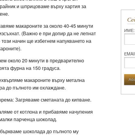
райник и шприцоваме върху хартия за
ене.
С
авяме макароните за около 40-45 минути
ИМЕ:
изсъхнат. (Важно е при допир да не лепнат
о този начин ще избегнем напукването на
ароните).
ЕMAI
ем около 20 минути в предварително
рята фурна на 150 градуса.
хвърляме макароните върху метална
ра до пълното им охлаждане.
крема: Загряваме сметаната до кипване.
ляме от котлона и прибавяме начупения
малки парченца шоколад.
бъркваме шоколада до пълното му