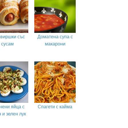
виршки със
Доматена супа с
сусам
макарони
нени яйца с
Спагети с кайма
 и зелен лук