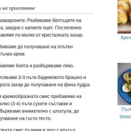
 на приготвяне
макароните: Разбиваме белтъците на
а, заедно с капките оцет. Постепенно
авяме по малко от кристалната захар.
Крен
биваме до получаване на плътен
тъчен крем.
авяме боята и разбъркваме леко.
сяваме 2-3 пъти бадемовото брашно и
рата захар до получаване на фина пудра.
 кремообразната смес прибавяме на
олко (3-4) пъти сухите съставки и
Пъл
бъркваме внимателно с шпатула, до
бекон
учаване на гъсто тесто.
овата смес пълним в пош с кръгъл