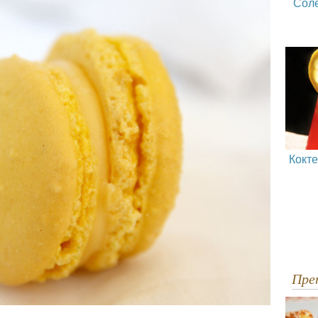
Сол
Кокт
Пр