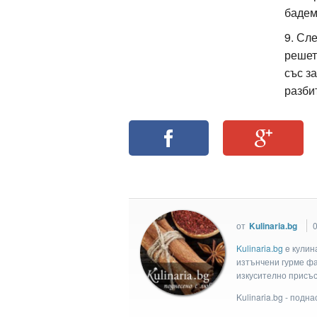
бадем
9. Сл
решет
със з
разби
от
Kulinaria.bg
0
Kulinaria.bg
e кулин
изтънчени гурме фан
изкусително присъс
Kulinaria.bg - подн