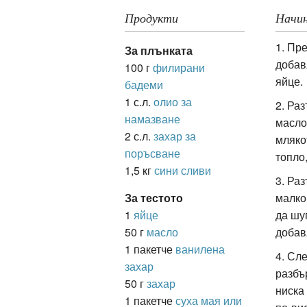
Продукти
Начин
1. Пр
ация
За плънката
добав
100 г
филирани
яйце.
бадеми
1 с.л.
олио за
2. Ра
намазване
масло
2 с.л.
захар за
мляко
поръсване
топло
1,5 кг
сини сливи
3. Ра
За тестото
малко
1
яйце
да шу
50 г
масло
добав
1 пакетче
ванилена
4. Сл
захар
разбъ
50 г
захар
ниска
1 пакетче
суха мая или