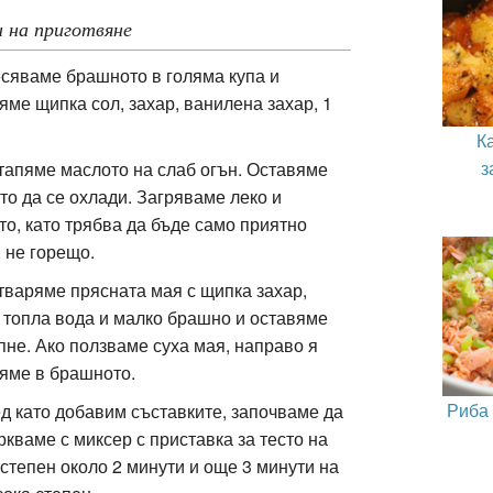
 на приготвяне
есяваме брашното в голяма купа и
яме щипка сол, захар, ванилена захар, 1
К
з
зтапяме маслото на слаб огън. Оставяме
то да се охлади. Загряваме леко и
то, като трябва да бъде само приятно
, не горещо.
зтваряме прясната мая с щипка захар,
 топла вода и малко брашно и оставяме
пне. Ако ползваме суха мая, направо я
яме в брашното.
Риба 
ед като добавим съставките, започваме да
ркваме с миксер с приставка за тесто на
 степен около 2 минути и още 3 минути на