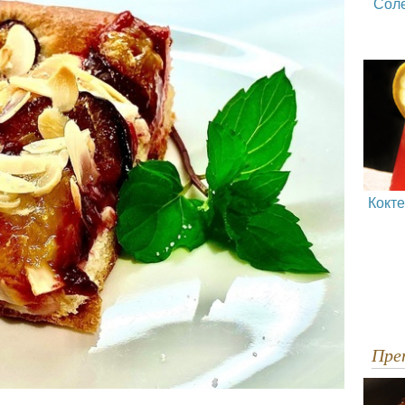
Сол
Кокт
Пр