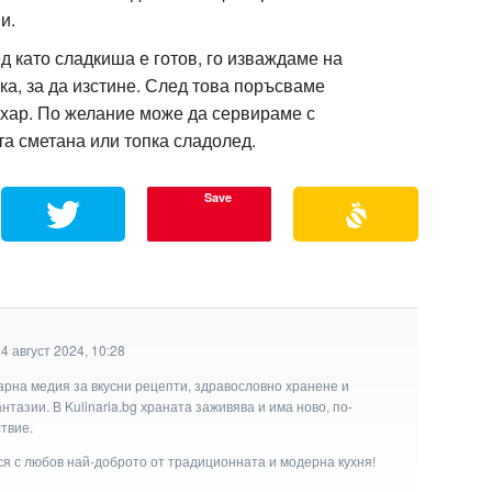
и.
ед като сладкиша е готов, го изваждаме на
ка, за да изстине. След това поръсваме
ахар. По желание може да сервираме с
та сметана или топка сладолед.
Save
4 август 2024, 10:28
арна медия за вкусни рецепти, здравословно хранене и
тазии. В Kulinaria.bg храната заживява и има ново, по-
твие.
ася с любов най-доброто от традиционната и модерна кухня!