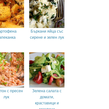
артофена
Бъркани яйца със
апеканка
сирене и зелен лук
тон с пресен
Зелена салата с
лук
домати,
краставици и
маслини