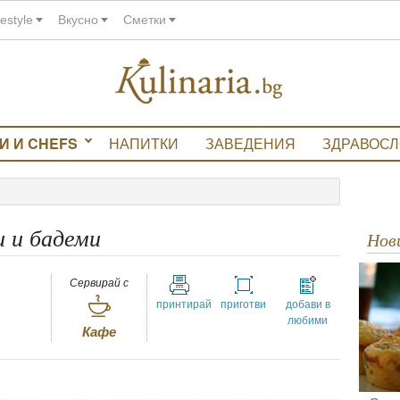
festyle
Вкусно
Сметки
И И CHEFS
НАПИТКИ
ЗАВЕДЕНИЯ
ЗДРАВОС
и и бадеми
Но
Сервирай с
принтирай
приготви
добави в
любими
Кафе