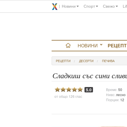
Новини
Спорт
Свежо
Li
НОВИНИ
РЕЦЕПТ
вюта
РЕЦЕПТИ
ДЕСЕРТИ
ПЕЧИВА
итно
Сладкиш със сини слив
 градина
5.0
Време:
50
Ниво:
лесно
от общо
126 глас
и Chefs
Порции:
12