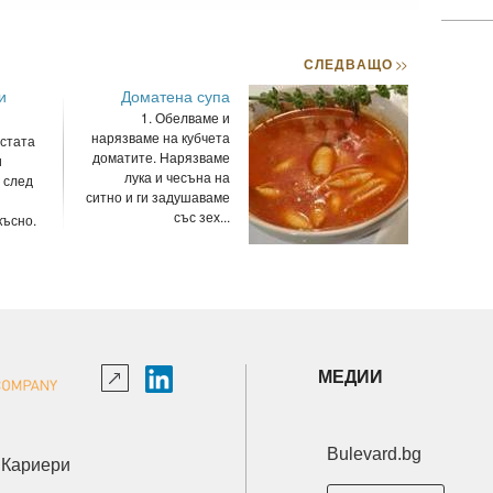
СЛЕДВАЩО
>>
и
Доматена супа
1. Обелваме и
нарязваме на кубчета
истата
доматите. Нарязваме
и
лука и чесъна на
 след
ситно и ги задушаваме
със зех...
късно.
МЕДИИ
Bulevard.bg
Кариери