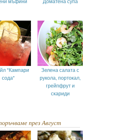
ени мъфини
Доматена супа
ейл "Кампари
Зелена салата с
сода"
рукола, портокал,
грейпфрут и
скариди
епоръчваме през Август