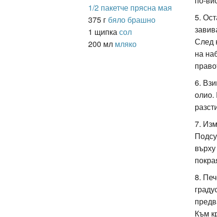
по-ви
1/2 пакетче прясна мая
5. Ост
375 г
бяло брашно
завив
1 щипка
сол
След 
200 мл
мляко
на на
право
6. Вз
олио.
разст
7. Из
Подсу
върху
покра
8. Пе
граду
предв
Към к