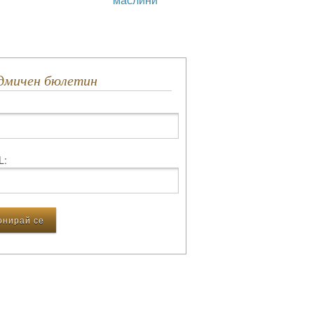
едмичен бюлетин
L: