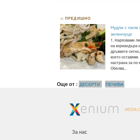
<<
ПРЕДИШНО
Нудли с пиле 
зеленчуци
1. Нарязваме л
на кориандъра 
дръжките ситно,
което оставяме
настрана за по-
Обелва...
Още от :
ДЕСЕРТИ
ПЕЧИВА
За нас