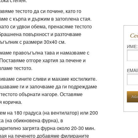
сока степен.
авяме тестото да си почине, като го
аме с кърпа и държим в затоплена стая.
като си удвои обема, пренасяме тестото
брашнена повърхност и разточваме
С
ъгълник с размери 30х40 см.
ИМЕ:
имаме правоъгълна тава и намазваме с
 Поставяме отгоре хартия за печене и
иламе тестото.
ЕMAI
миваме сините сливи и махаме костилките.
шаваме ги и започваме да ги подреждаме
 тестото обърнати нагоре. Оставяме
я коричка.
чем на 180 градуса (на вентилатор) или 200
са (на обикновена фурна), в
арително загрята фурна около 20-30 мин.
рая на печенето добавяме филираните