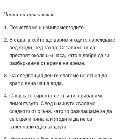
Начин на приготвяне
Почистваме и измиваме
ягодите
.
В съда, в който ще варим ягодите нареждаме
ред ягоди, ред захар. Оставяме ги да
престоят около 5-6 часа, като е добре да ги
разбъркваме от време на време.
На следващия ден ги слагаме на огъня да
врат с една чаша вода.
След като сиропът се сгъсти, прибавяме
лимонтузуто. След 5 минути сваляме
сладкото от огъня, като го разклащаме за да
се отдели пяната и ягодите да не са
залепнали една за друга.
Изсипваме в бурканчета и затваряме докато