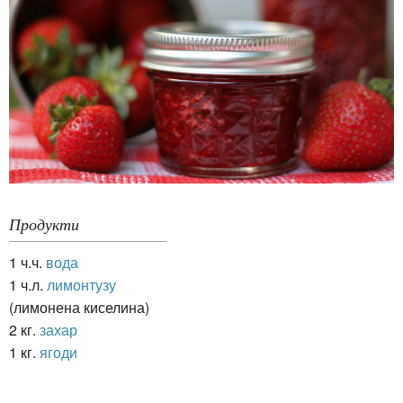
Продукти
1 ч.ч.
вода
1 ч.л.
лимонтузу
(лимонена киселина)
2 кг.
захар
1 кг.
ягоди