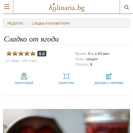
РЕЦЕПТИ
СЛАДКА И КОНФИТЮРИ
Сладко от ягоди
5.0
Време:
6 ч. и 45 мин.
Ниво:
средно
от общо
128 гласа
Порции:
8
принтирай
приготви
добави в любими