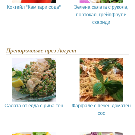
Коктейл "Кампари сода"
Зелена салата с рукола,
портокал, грейпфрут и
скариди
Препоръчваме през Август
Салата от елда с риба тон
Фарфале с печен доматен
сос