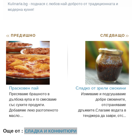
Kulinaria.bg - поднася с любов най-доброто от традиционната и
модерна кухня!
<<
ПРЕДИШНО
СЛЕДВАЩО
>>
Прасковен пай
Сладко от зрели смокини
Пресяваме брашното в
Измиваме и подсушаваме
дълбока купа и го смесваме
добре смокините,
със сухите продукти.
отстраняваме
Добавяме леко разтопеното
дръжките.Слагаме водата в
масло....
тенджера да заври, отс...
Още от :
СЛАДКА И КОНФИТЮРИ