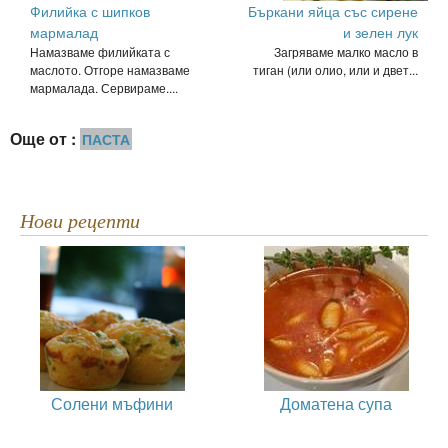
Филийка с шипков
Бъркани яйца със сирене
мармалад
и зелен лук
Намазваме филийката с
Загряваме малко масло в
маслото. Отгоре намазваме
тиган (или олио, или и двет...
мармалада. Сервираме....
Още от :
ПАСТА
Нови рецепти
Солени мъфини
Доматена супа