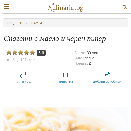
РЕЦЕПТИ
ПАСТА
Спагети с масло и черен пипер
5.0
Време:
30 мин.
Ниво:
лесно
от общо
127 гласа
Порции:
2
принтирай
приготви
добави в любими