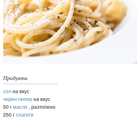
Продукти
сол
на вкус
черен пипер
на вкус
50 г
масло
, разтопено
250 г
спагети