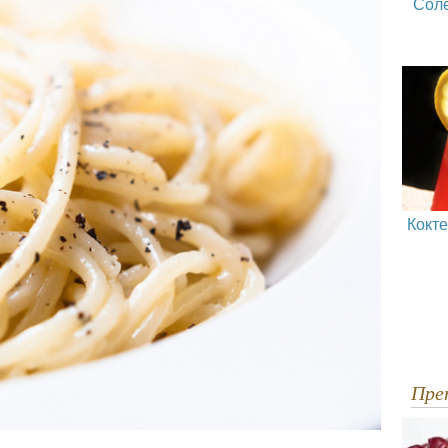
Сол
Кокт
Пр