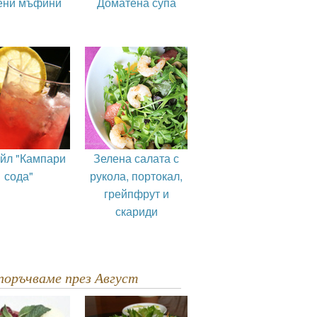
ени мъфини
Доматена супа
ейл "Кампари
Зелена салата с
сода"
рукола, портокал,
грейпфрут и
скариди
епоръчваме през Август