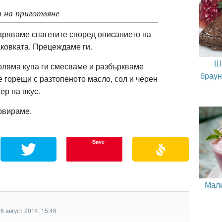
 на приготвяне
ряваме спагетите според описанието на
ковката. Прецеждаме ги.
Ш
оляма купа ги смесваме и разбъркваме
браун
 горещи с разтопеното масло, сол и черен
ер на вкус.
рвираме.
Save
Мали
6 август 2014, 15:46