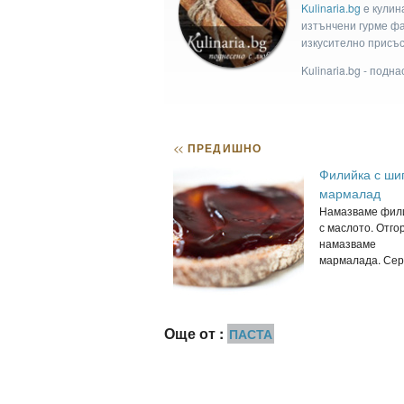
Kulinaria.bg
e кулин
изтънчени гурме фан
изкусително присъс
Kulinaria.bg - подн
<<
ПРЕДИШНО
Филийка с ши
мармалад
Намазваме фил
с маслото. Отго
намазваме
мармалада. Серв
Още от :
ПАСТА