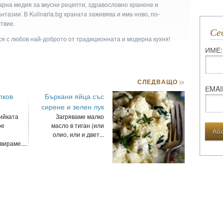
арна медия за вкусни рецепти, здравословно хранене и
тазии. В Kulinaria.bg храната заживява и има ново, по-
твие.
С
ася с любов най-доброто от традиционната и модерна кухня!
ИМЕ:
СЛЕДВАЩО
>>
ЕMAI
пков
Бъркани яйца със
сирене и зелен лук
ийката
Загряваме малко
ре
масло в тиган (или
олио, или и двет...
ираме....