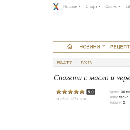
Новини
Спорт
Свежо
Li
НОВИНИ
РЕЦЕПТ
вюта
РЕЦЕПТИ
ПАСТА
итно
Спагети с масло и чер
 градина
5.0
Време:
30 ми
Ниво:
лесно
от общо
127 гласа
и Chefs
Порции:
2