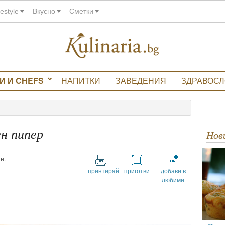
festyle
Вкусно
Сметки
И И CHEFS
НАПИТКИ
ЗАВЕДЕНИЯ
ЗДРАВОС
ен пипер
Но
н.
принтирай
приготви
добави в
любими