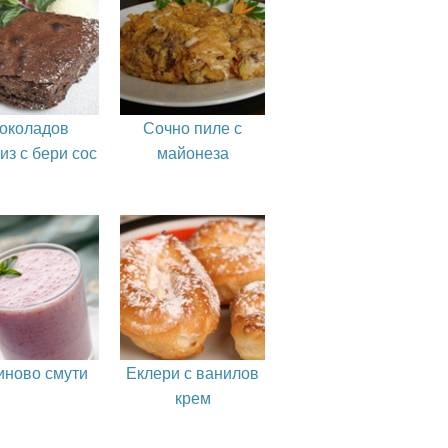
околадов
Сочно пиле с
из с бери сос
майонеза
ново смути
Еклери с ванилов
крем