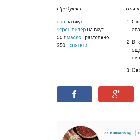
Продукти
Начин
сол
на вкус
Сва
ация
черен пипер
на вкус
опа
50 г
масло
, разтопено
В г
250 г
спагети
още
пип
Се
от
Kulinaria.bg
0