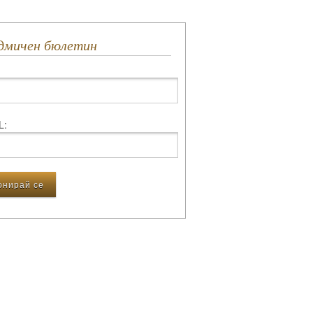
едмичен бюлетин
L: