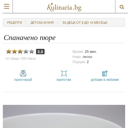
РЕЦЕПТИ
ДЕТСКА КУХНЯ
ЗА ДЕЦА ОТ 6 ДО 12 МЕСЕЦА
Спаначено пюре
3.0
Време:
25 мин.
Ниво:
лесно
от общо
129 гласа
Порции:
2
принтирай
приготви
добави в любими