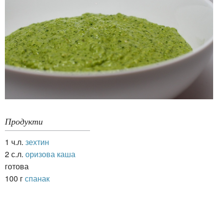
Продукти
1 ч.л.
зехтин
2 с.л.
оризова каша
готова
100 г
спанак