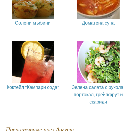
Солени мъфини
Доматена супа
Коктейл "Кампари сода"
Зелена салата с рукола,
портокал, грейпфрут и
скариди
Препоръчваме през Август