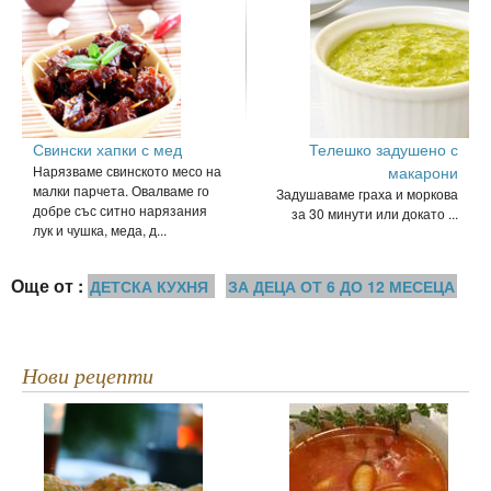
Свински хапки с мед
Телешко задушено с
Нарязваме свинското месо на
макарони
малки парчета. Овалваме го
Задушаваме граха и моркова
добре със ситно нарязания
за 30 минути или докато ...
лук и чушка, меда, д...
Още от :
ДЕТСКА КУХНЯ
ЗА ДЕЦА ОТ 6 ДО 12 МЕСЕЦА
Нови рецепти