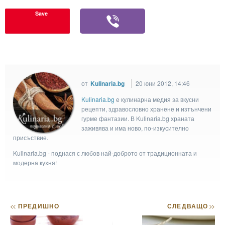
Save
от
Kulinaria.bg
20 юни 2012, 14:46
Kulinaria.bg
e кулинарна медия за вкусни
рецепти, здравословно хранене и изтънчени
гурме фантазии. В Kulinaria.bg храната
заживява и има ново, по-изкусително
присъствие.
Kulinaria.bg - поднася с любов най-доброто от традиционната и
модерна кухня!
<<
ПРЕДИШНО
СЛЕДВАЩО
>>