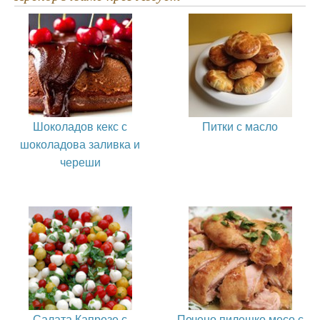
Шоколадов кекс с
Питки с масло
шоколадова заливка и
череши
Салата Капрезе с
Печено пилешко месо с