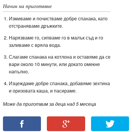
Начин на приготвяне
Измиваме и почистваме добре спанака, като
отстраняваме дръжките.
Нарязваме го, сипваме го в малък съд и го
заливаме с вряла вода.
Слагаме спанака на котлона и оставяме да се
вари около 10 минути, или докато омекне
напълно.
Изцеждаме добре спанака, добавяме зехтина
и оризовата каша, и пасираме.
Може да приготвим за деца над 5 месеца