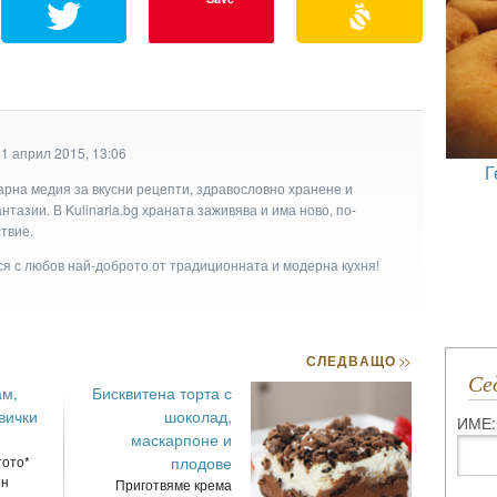
1 април 2015, 13:06
Г
арна медия за вкусни рецепти, здравословно хранене и
тазии. В Kulinaria.bg храната заживява и има ново, по-
твие.
ася с любов най-доброто от традиционната и модерна кухня!
СЛЕДВАЩО
>>
С
ам,
Бисквитена торта с
вички
шоколад,
ИМЕ:
маскарпоне и
тото*
плодове
ен
Приготвяме крема