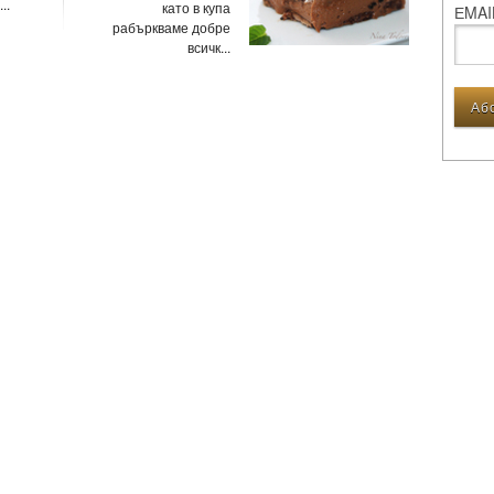
..
като в купа
ЕMAI
рабъркваме добре
всичк...