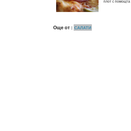
плот с помощта .
Още от :
САЛАТИ