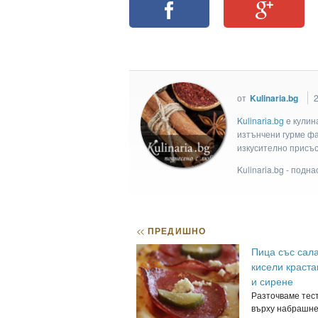
от
Kulinaria.bg
2
Kulinaria.bg
e кулин
изтънчени гурме фан
изкусително присъс
Kulinaria.bg - подн
<<
ПРЕДИШНО
Пица със сал
кисели краста
и сирене
Разточваме тес
върху набрашн