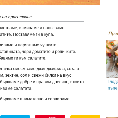
 на приготвяне
истваме, измиваме и накъсваме
Пр
атите. Поставяме ги в купа.
иваме и нарязваме чушките,
ставицата, чери доматите и репичките.
авяме ги към салатите.
упичка смесмваме джинджифила, сока от
м, зехтин, сол и свежи билки на вкус.
Плодо
бъркваме добре и правим дресинг, с които
пъпе
иваме салатата.
бъркваме внимателно и сервираме.
Save