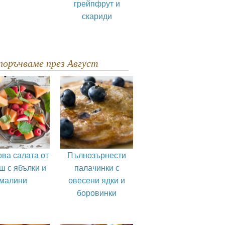
грейпфрут и
скариди
епоръчваме през Август
ва салата от
Пълнозърнести
ш с ябълки и
палачинки с
малини
овесени ядки и
боровинки