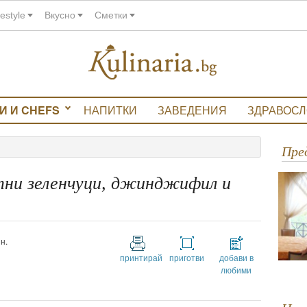
festyle
Вкусно
Сметки
И И CHEFS
НАПИТКИ
ЗАВЕДЕНИЯ
ЗДРАВОС
Пр
тни зеленчуци, джинджифил и
н.
принтирай
приготви
добави в
любими