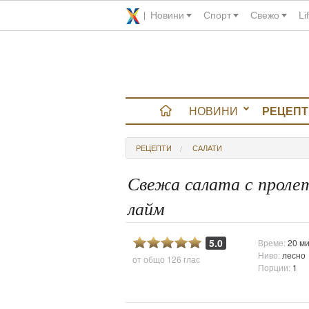
Новини
Спорт
Свежо
Li
НОВИНИ
РЕЦЕПТ
вюта
РЕЦЕПТИ
САЛАТИ
итно
Свежа салата с проле
лайм
 градина
и Chefs
5.0
Време:
20 ми
Ниво:
лесно
от общо
126 глас
Порции:
1