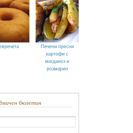
евречета
Печени пресни
картофи с
магданоз и
розмарин
едмичен бюлетин