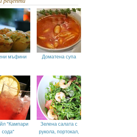
ви рецепти
ени мъфини
Доматена супа
ейл "Кампари
Зелена салата с
сода"
рукола, портокал,