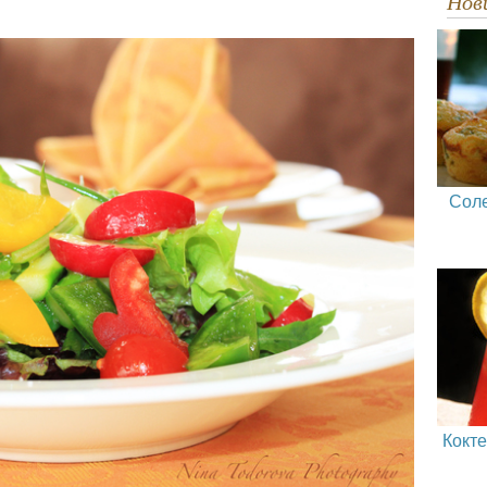
Но
Сол
Кокт