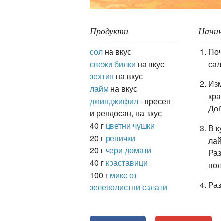
Продукти
Начин
ация
сол
на вкус
Поч
свежи билки
на вкус
сал
зехтин
на вкус
Изм
лайм
на вкус
кра
джинджифил
- пресен
Доб
и рендосан, на вкус
40 г
цветни чушки
В к
20 г
репички
лай
20 г
чери домати
Раз
40 г
краставици
пол
100 г
микс от
Раз
зеленолистни салати