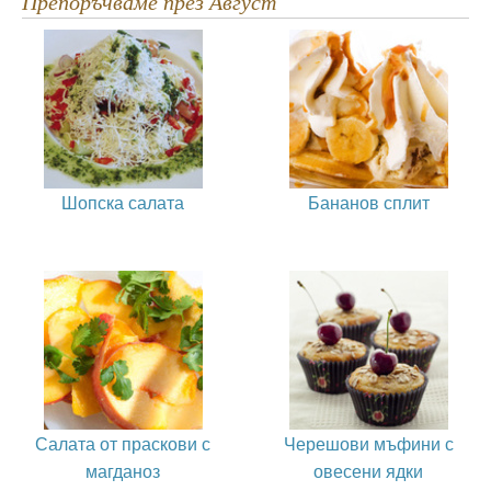
Препоръчваме през Август
Шопска салата
Бананов сплит
Салата от праскови с
Черешови мъфини с
магданоз
овесени ядки