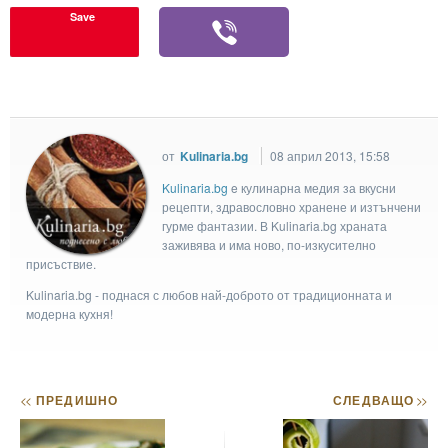
Save
от
Kulinaria.bg
08 април 2013, 15:58
Kulinaria.bg
e кулинарна медия за вкусни
рецепти, здравословно хранене и изтънчени
гурме фантазии. В Kulinaria.bg храната
заживява и има ново, по-изкусително
присъствие.
Kulinaria.bg - поднася с любов най-доброто от традиционната и
модерна кухня!
<<
ПРЕДИШНО
СЛЕДВАЩО
>>