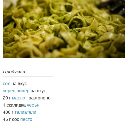
Продукти
сол
на вкус
черен пипер
на вкус
20 г
масло
, разтопено
1 скилидка
чесън
400 г
талиатели
45 г сос
песто