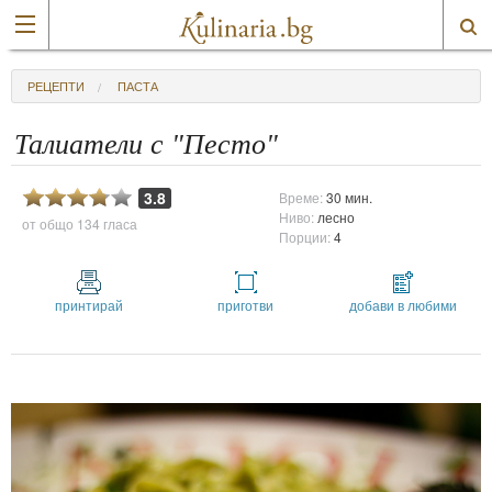
РЕЦЕПТИ
ПАСТА
Талиатели с "Песто"
3.8
Време:
30 мин.
Ниво:
лесно
от общо
134 гласа
Порции:
4
принтирай
приготви
добави в любими