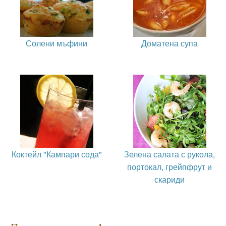
Солени мъфини
Доматена супа
Коктейл "Кампари сода"
Зелена салата с рукола,
портокал, грейпфрут и
скариди