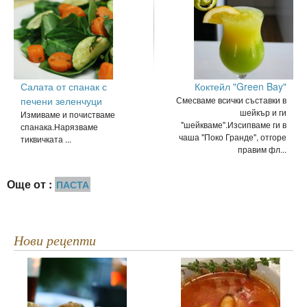
Салата от спанак с
Коктейл "Green Bay"
печени зеленчуци
Смесваме всички съставки в
шейкър и ги
Измиваме и почистваме
"шейкваме".Изсипваме ги в
спанака.Нарязваме
чаша "Поко Гранде", отгоре
тиквичката ...
правим фл...
Още от :
ПАСТА
Нови рецепти