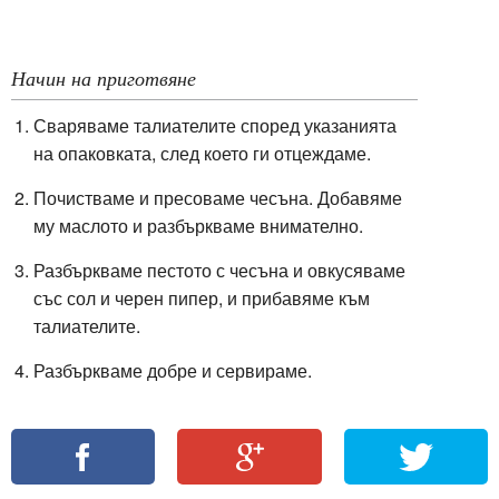
Начин на приготвяне
Сваряваме талиателите според указанията
на опаковката, след което ги отцеждаме.
Почистваме и пресоваме чесъна. Добавяме
му маслото и разбъркваме внимателно.
Разбъркваме пестото с чесъна и овкусяваме
със сол и черен пипер, и прибавяме към
талиателите.
Разбъркваме добре и сервираме.