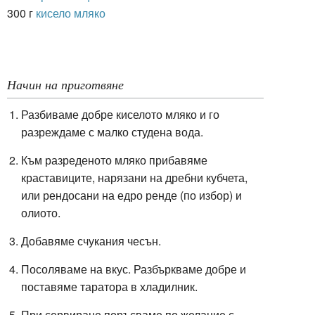
300 г
кисело мляко
Начин на приготвяне
Разбиваме добре киселото мляко и го
разреждаме с малко студена вода.
Към разреденото мляко прибавяме
краставиците, нарязани на дребни кубчета,
или рендосани на едро ренде (по избор) и
олиото.
Добавяме счукания чесън.
Посоляваме на вкус. Разбъркваме добре и
поставяме таратора в хладилник.
При сервиране поръсваме по желание с