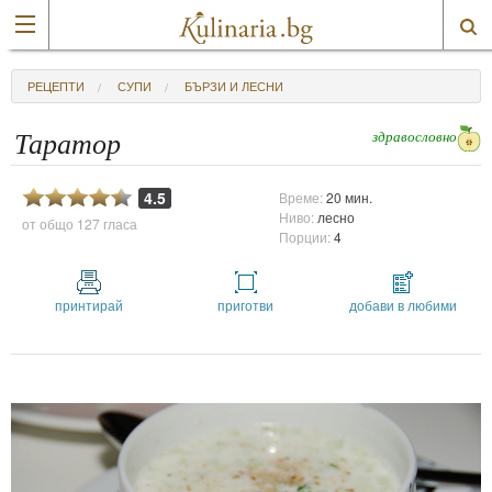
РЕЦЕПТИ
СУПИ
БЪРЗИ И ЛЕСНИ
здравословно
Таратор
4.5
Време:
20 мин.
Ниво:
лесно
от общо
127 гласа
Порции:
4
принтирай
приготви
добави в любими