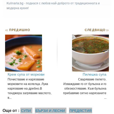
Kulinaria.bg - поднася с любов най-доброто от традиционната и
модерна кухня!
<<
ПРЕДИШНО
СЛЕДВАЩО
>>
Крем супа от моркови
Пилешка супа
Почистваме и нарязваме
Сваряваме пилето.
морковите на колелца. Лукa
Изваждаме го от бульона и го
нарязваме на дребно.В
обезкостяваме. Към бульона
тенджера загряваме маслото,
прибавяме ситно нарязаните
в...
...
Още от :
СУПИ
БЪРЗИ И ЛЕСНИ
ПРЕДЯСТИЯ