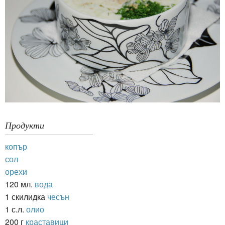
Продукти
копър
сол
орехи
120 мл.
вода
1 скилидка
чесън
1 с.л.
олио
200 г
краставици