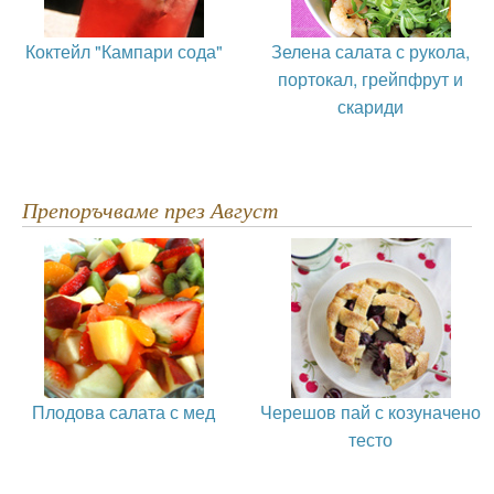
Коктейл "Кампари сода"
Зелена салата с рукола,
портокал, грейпфрут и
скариди
Препоръчваме през Август
Плодова салата с мед
Черешов пай с козуначено
тесто