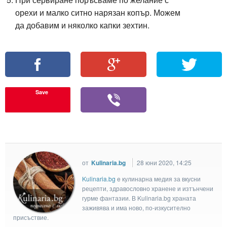
орехи и малко ситно нарязан копър. Можем
да добавим и няколко капки зехтин.
Save
от
Kulinaria.bg
28 юни 2020, 14:25
Kulinaria.bg
e кулинарна медия за вкусни
рецепти, здравословно хранене и изтънчени
гурме фантазии. В Kulinaria.bg храната
заживява и има ново, по-изкусително
присъствие.