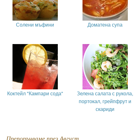
Солени мъфини
Доматена супа
Коктейл "Кампари сода"
Зелена салата с рукола,
портокал, грейпфрут и
скариди
Препоръчваме през Август