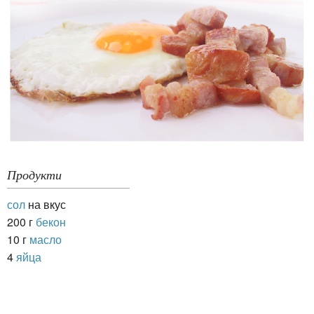
Продукти
сол
на вкус
200 г
бекон
10 г
масло
4
яйца