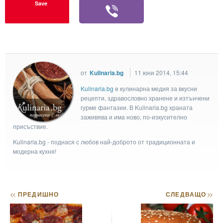
Save
от
Kulinaria.bg
11 юни 2014, 15:44
Kulinaria.bg
e кулинарна медия за вкусни
рецепти, здравословно хранене и изтънчени
гурме фантазии. В Kulinaria.bg храната
заживява и има ново, по-изкусително
присъствие.
Kulinaria.bg - поднася с любов най-доброто от традиционната и
модерна кухня!
<<
ПРЕДИШНО
СЛЕДВАЩО
>>