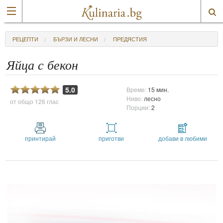
РЕЦЕПТИ
БЪРЗИ И ЛЕСНИ
ПРЕДЯСТИЯ
Яйца с бекон
5.0
Време:
15 мин.
Ниво:
лесно
от общо
126 глас
Порции:
2
принтирай
приготви
добави в любими