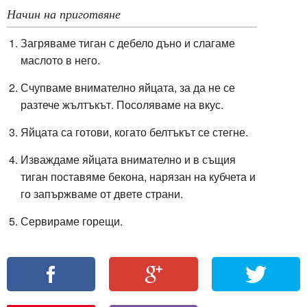
Начин на приготвяне
Загряваме тиган с дебело дъно и слагаме
маслото в него.
Счупваме внимателно яйцата, за да не се
разтече жълтъкът. Посоляваме на вкус.
Яйцата са готови, когато белтъкът се стегне.
Изваждаме яйцата внимателно и в същия
тиган поставяме бекона, нарязан на кубчета и
го запържваме от двете страни.
Сервираме горещи.