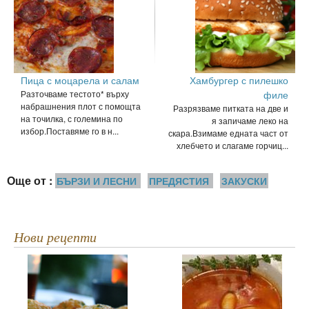
Пица с моцарела и салам
Хамбургер с пилешко
Разточваме тестото* върху
филе
набрашнения плот с помощта
Разрязваме питката на две и
на точилка, с големина по
я запичаме леко на
избор.Поставяме го в н...
скара.Взимаме едната част от
хлебчето и слагаме горчиц...
Още от :
БЪРЗИ И ЛЕСНИ
ПРЕДЯСТИЯ
ЗАКУСКИ
Нови рецепти