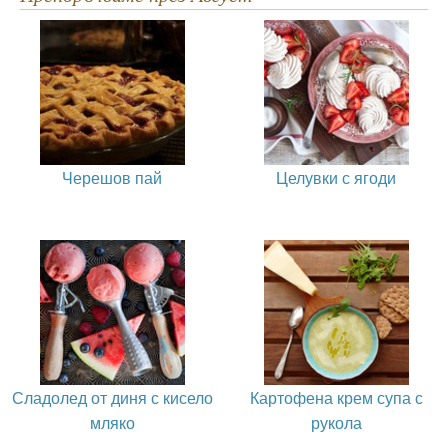
Черешов пай
Целувки с ягоди
Сладолед от диня с кисело
Картофена крем супа с
мляко
рукола