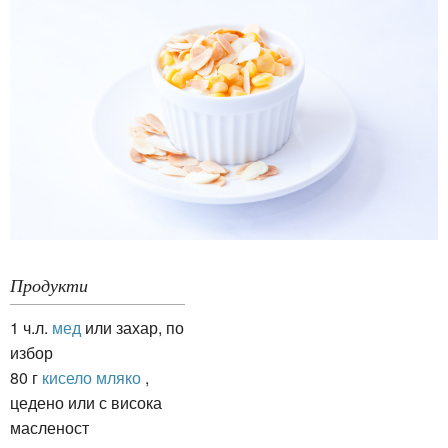
Продукти
1 ч.л.
мед
или захар, по
избор
80 г
кисело мляко
,
цедено или с висока
масленост