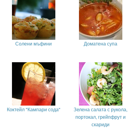
Солени мъфини
Доматена супа
Коктейл "Кампари сода"
Зелена салата с рукола,
портокал, грейпфрут и
скариди