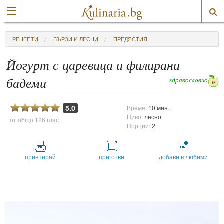
РЕЦЕПТИ
БЪРЗИ И ЛЕСНИ
ПРЕДЯСТИЯ
Йогурт с царевица и филирани
здравословно
бадеми
5.0
Време:
10 мин.
Ниво:
лесно
от общо
126 глас
Порции:
2
принтирай
приготви
добави в любими