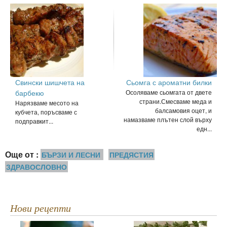
Свински шишчета на
Сьомга с ароматни билки
барбекю
Осоляваме сьомгата от двете
страни.Смесваме меда и
Нарязваме месото на
балсамовия оцет, и
кубчета, поръсваме с
намазваме плътен слой върху
подправкит...
едн...
Още от :
БЪРЗИ И ЛЕСНИ
ПРЕДЯСТИЯ
ЗДРАВОСЛОВНО
Нови рецепти