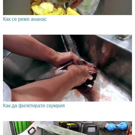
Как се реже ананас
Как да филетирате скумрия