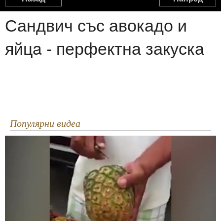
Сандвич със авокадо и
яйцa - перфектна закуска
Популярни видеа