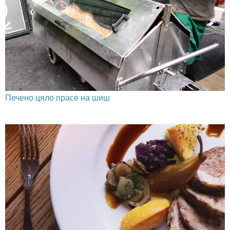
Печено цяло прасе на шиш