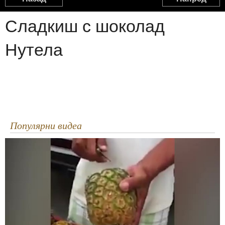
Какво да правим с черупките от яйцата
Сладкиш с шоколад
1:53
Нутела
Taco Braid
0:37
Как се дере костур
3:28
Популярни видеа
Как да филетирате шаран
7:20
Филетиране на Щука
5:19