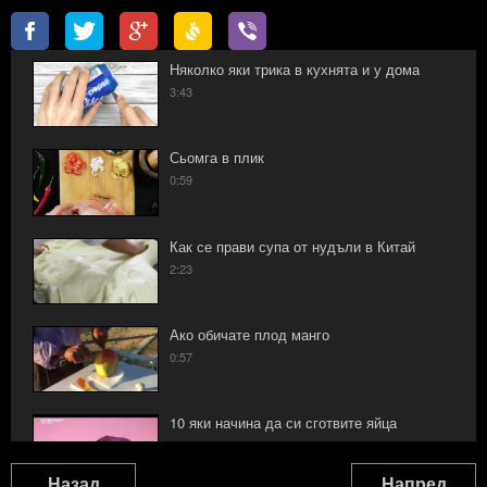
Няколко яки трика в кухнята и у дома
3:43
Сьомга в плик
0:59
Как се прави супа от нудъли в Китай
2:23
Ако обичате плод манго
0:57
10 яки начина да си сготвите яйца
1:32
Назад
Напред