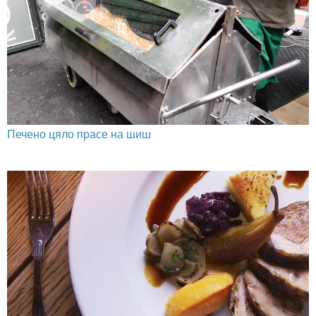
Печено цяло прасе на шиш