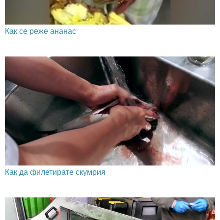
Как се реже ананас
Как да филетирате скумрия