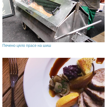
Печено цяло прасе на шиш