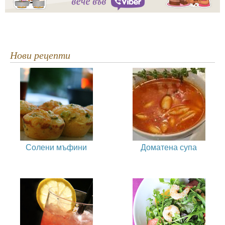
Нови рецепти
Солени мъфини
Доматена супа