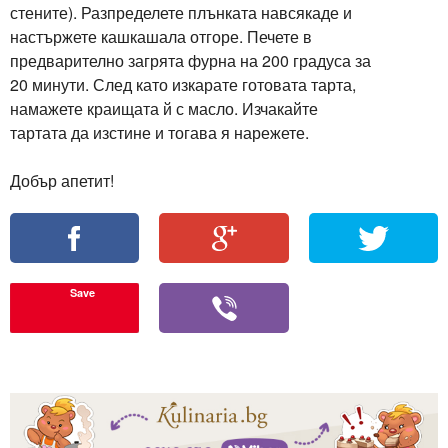
стените). Разпределете плънката навсякаде и
настържете кашкашала отгоре. Печете в
предварително загрята фурна на 200 градуса за
20 минути. След като изкарате готовата тарта,
намажете краищата й с масло. Изчакайте
тартата да изстине и тогава я нарежете.
Save