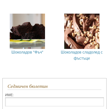
Шоколадов "Фъч"
Шоколадов сладолед с
фъстъци
Седмичен бюлетин
ИМЕ: