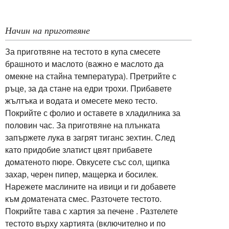
Начин на приготвяне
За приготвяне на тестото в купа смесете
брашното и маслото (важно е маслото да
омекне на стайна температура). Претрийте с
ръце, за да стане на едри трохи. Прибавете
жълтъка и водата и омесете меко тесто.
Покрийте с фолио и оставете в хладилника за
половин час. За приготвяне на плънката
запържете лука в загрят тиганс зехтин. След
като придобие златист цвят прибавете
доматеното пюре. Овкусете със сол, щипка
захар, черен пипер, мащерка и босилек.
Нарежете маслините на ивици и ги добавете
към доматената смес. Разточете тестото.
Покрийте тава с хартия за печене . Разтелете
тестото върху хартията (включително и по