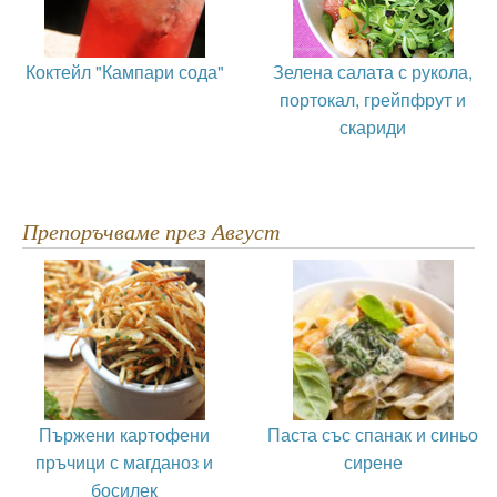
Коктейл "Кампари сода"
Зелена салата с рукола,
портокал, грейпфрут и
скариди
Препоръчваме през Август
Пържени картофени
Паста със спанак и синьо
пръчици с магданоз и
сирене
босилек