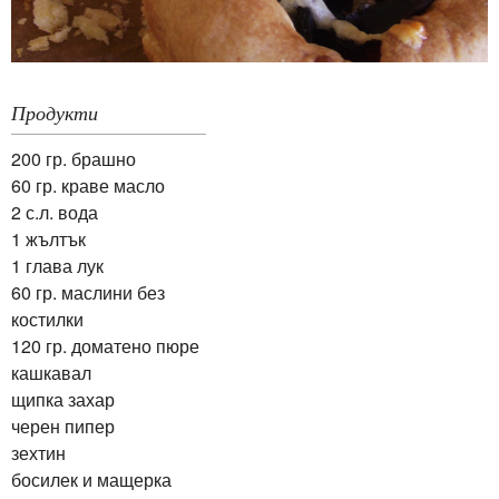
Продукти
200 гр. брашно
60 гр. краве масло
2 с.л. вода
1 жълтък
1 глава лук
60 гр. маслини без
костилки
120 гр. доматено пюре
кашкавал
щипка захар
черен пипер
зехтин
босилек и мащерка