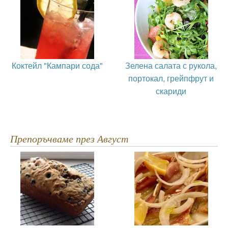
Коктейл "Кампари сода"
Зелена салата с рукола,
портокал, грейпфрут и
скариди
Препоръчваме през Август