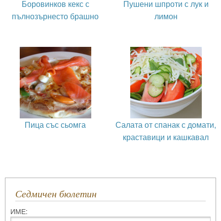
Боровинков кекс с
Пушени шпроти с лук и
пълнозърнесто брашно
лимон
Пица със сьомга
Салата от спанак с домати,
краставици и кашкавал
Седмичен бюлетин
ИМЕ: