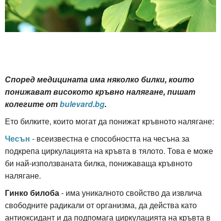
Според медицината има няколко билки, които
понижават високото кръвно налягане, пишат
колегите от
bulevard.bg
.
Ето билките, които могат да понижат кръвното налягане:
Чесън
- всеизвестна е способността на чесъна за
подкрепа циркулацията на кръвта в тялото. Това е може
би най-използваната билка, понижаваща кръвното
налягане.
Гинко билоба
- има уникалното свойство да извлича
свободните радикали от организма, да действа като
антиоксидант и да подпомага циркулацията на кръвта в