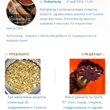
от
Kulinaria.bg
21 май 2014, 11:29
Kulinaria.bg
e кулинарна медия за вкусни
рецепти, здравословно хранене и изтънчени
гурме фантазии. В Kulinaria.bg храната
заживява и има ново, по-изкусително
присъствие.
Kulinaria.bg - поднася с любов най-доброто от традиционната и
модерна кухня!
<<
ПРЕДИШНО
СЛЕДВАЩО
>>
Три ефективни рецепти
Коя е храната на трите
помагащи за
"С" (сън, сърце, сперма),
заздравяването тъканта
поддрържаща ги здрави