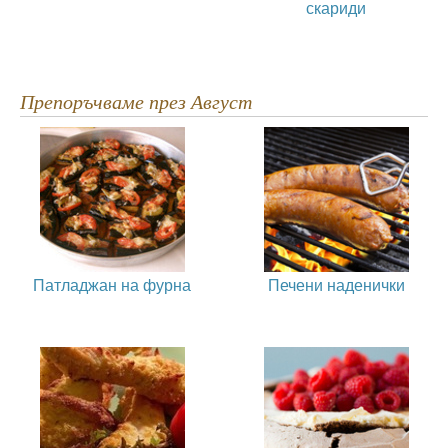
скариди
Препоръчваме през Август
Патладжан на фурна
Печени наденички