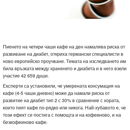
Пиенето на четири чаши кафе на ден намалява риска от
развиване на диабет, откриха германски специалисти в
ново европейско проучване. Темата на изследването им
била връзката между храненето и диабета и в него взели
участие 42 659 души.
Експерти са установили, че умерената консумация на
кафе (4-5 чаши дневно) може да намали риска от
развитие на диабет тип 2 с 30% в сравнение с хората,
които пият кафе по-рядко или никога. Най-хубавото е, че
този ефект се постига с помощта и на кофеиново, и на
безкофеиново кафе.