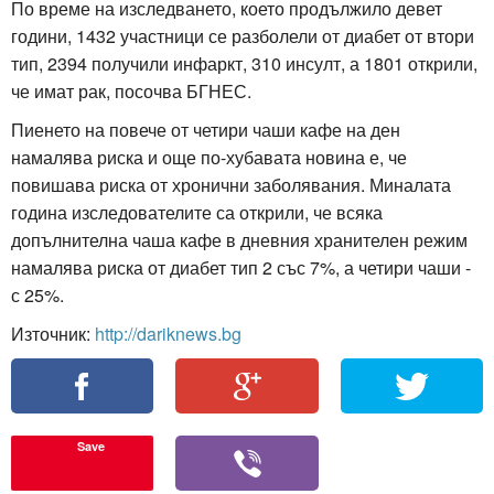
По време на изследването, което продължило девет
години, 1432 участници се разболели от диабет от втори
тип, 2394 получили инфаркт, 310 инсулт, а 1801 открили,
че имат рак, посочва БГНЕС.
Пиенето на повече от четири чаши кафе на ден
намалява риска и още по-хубавата новина е, че
повишава риска от хронични заболявания. Миналата
година изследователите са открили, че всяка
допълнителна чаша кафе в дневния хранителен режим
намалява риска от диабет тип 2 със 7%, а четири чаши -
с 25%.
Източник:
http://dariknews.bg
Save