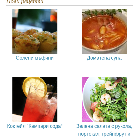
Нови рецепти
Солени мъфини
Доматена супа
Коктейл "Кампари сода"
Зелена салата с рукола,
портокал, грейпфрут и