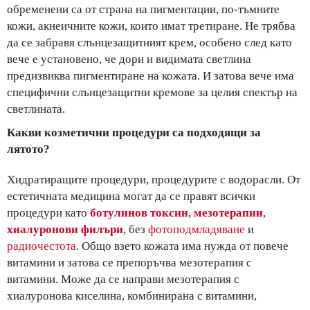
обременени са от страна на пигментации, по-тъмните
кожи, акнеичните кожи, които имат третиране. Не трябва
да се забравя слънцезащитният крем, особено след като
вече е установено, че дори и видимата светлина
предизвиква пигментиране на кожата. И затова вече има
специфични слънцезащитни кремове за целия спектър на
светлината.
Какви козметични процедури са подходящи за
лятото?
Хидратиращите процедури, процедурите с водорасли. От
естетичната медицина могат да се правят всички
процедури като
ботулинов
токсин
,
мезотерапии
,
хиалуронови
филъри
, без
фотоподмладяване
и
радиочестота
. Общо взето кожата има нужда от повече
витамини и затова се препоръчва мезотерапия с
витамини. Може да се направи мезотерапия с
хиалуронова киселина, комбинирана с витамини,