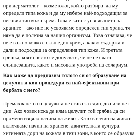
при дерматолог – козметолог, който разбира, да му
определи типа кожа и да му избере най-подходящия за
неговия тип кожа крем. Това е като с усвояването на
храните – ако ние не усвояваме определен тип храна, тя
няма да е полезна за нашия организъм. Това означава, че
не е важно колко е скъп един крем, а какво съдържа и
дали е подходящ за определения тип кожа. И третата
грешка, която често се допуска е, че не се слага
слънцезащита, както и масовата употреба на солариум.
Как може да предпазим тялото си от образуване на
целулит и кои процедури са най-ефективни при
борбата с него?
Премахването на целулита не става за един, два или пет
дни. Ако човек иска да няма целулит, той трябва да си
промени изцяло начина на живот. Като в начин на живот
включваме начин на хранене, двигателната култура,
хигиената дори на кожата в тези зони, в които се образува