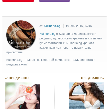
от
Kulinaria.bg
19 юни 2015, 14:46
Kulinaria.bg
e кулинарна медия за вкусни
рецепти, здравословно хранене и изтънчени
гурме фантазии. В Kulinaria.bg храната
заживява и има ново, по-изкусително
присъствие.
Kulinaria.bg - поднася с любов най-доброто от традиционната и
модерна кухня!
<<
ПРЕДИШНО
СЛЕДВАЩО
>>