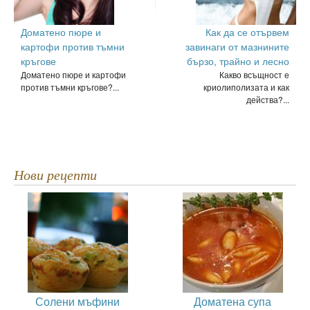
Доматено пюре и
Как да се отървем
картофи против тъмни
завинаги от мазнините
кръгове
бързо, трайно и лесно
Доматено пюре и картофи
Какво всъщност е
против тъмни кръгове?...
криолиполизата и как
действа?...
Нови рецепти
Солени мъфини
Доматена супа