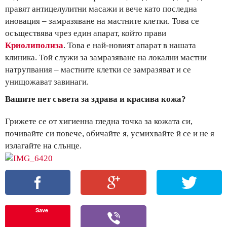
правят антицелулитни масажи и вече като последна
иновация – замразяване на мастните клетки. Това се
осъществява чрез един апарат, който прави
Криолиполиза
. Това е най-новият апарат в нашата
клиника. Той служи за замразяване на локални мастни
натрупвания – мастните клетки се замразяват и се
унищожават завинаги.
Вашите пет съвета за здрава и красива кожа?
Грижете се от хигиенна гледна точка за кожата си,
почивайте си повече, обичайте я, усмихвайте й се и не я
излагайте на слънце.
Save