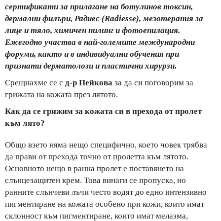
сертификати за прилагане на ботулинов токсин,
дермални филъри, Радиес (Radiesse), мезотерапия за
лице и тяло, химичен пилинг и фотоепилация.
Ежегодно участва в най-големите международни
форуми, както и в индивидуални обучения при
признати дерматолози и пластични хирурзи.
Срещнахме се с
д-р Пейкова
за да си поговорим за
грижата на кожата през лятото.
Как да се грижим за кожата си в прехода от пролет
към лято?
Общо взето няма нещо специфично, което човек трябва
да прави от прехода точно от пролетта към лятото.
Основното нещо в ранна пролет е поставянето на
слънцезащитен крем. Това винаги се пропуска, но
ранните слънчеви лъчи често водят до едно интензивно
пигментиране на кожата особено при кожи, които имат
склонност към пигментиране, които имат мелазма,