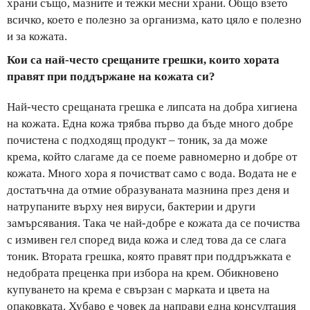
храни също, мазните и тежки месни храни. Общо взето
всичко, което е полезно за организма, като цяло е полезно
и за кожата.
Кои са най-често срещаните грешки, които хората
правят при поддържане на кожата си?
Най-често срещаната грешка е липсата на добра хигиена
на кожата. Една кожа трябва първо да бъде много добре
почистена с подходящ продукт – тоник, за да може
крема, който слагаме да се поеме равномерно и добре от
кожата. Много хора я почистват само с вода. Водата не е
достатъчна да отмие образуваната мазнина през деня и
натрупаните върху нея вируси, бактерии и други
замърсявания. Така че най-добре е кожата да се почиства
с измивен гел според вида кожа и след това да се слага
тоник. Втората грешка, която правят при поддръжката е
недобрата преценка при избора на крем. Обикновено
купуването на крема е свързан с марката и цвета на
опаковката. Хубаво е човек да направи една консултация