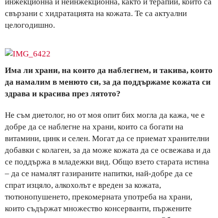
инжекционна и неинжекционна, както и терапии, които са
свързани с хидратацията на кожата. Те са актуални
целогодишно.
Има ли храни, на които да наблегнем, и такива, които
да намалим в менюто си, за да поддържаме кожата си
здрава и красива през лятото?
Не съм диетолог, но от моя опит бих могла да кажа, че е
добре да се наблегне на храни, които са богати на
витамини, цинк и селен. Могат да се приемат хранителни
добавки с колаген, за да може кожата да се освежава и да
се поддържа в младежки вид. Общо взето старата истина
– да се намалят газираните напитки, най-добре да се
спрат изцяло, алкохолът е вреден за кожата,
тютюнопушенето, прекомерната употреба на храни,
които съдържат множество консерванти, пържените