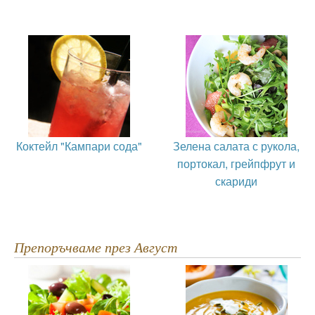
Коктейл "Кампари сода"
Зелена салата с рукола,
портокал, грейпфрут и
скариди
Препоръчваме през Август