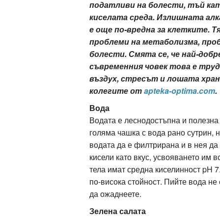
податливи на болести, тъй кат
киселата среда. Излишната алк
е още по-вредна за клетките. Т
ация
проблеми на метаболизма, про
болести. Смята се, че най-добре
съвременния човек това е тру
въздух, стресът и лошата хран
колегите от
apteka-optima.com
.
Вода
Водата е леснодостъпна и полезна 
голяма чашка с вода рано сутрин, н
водата да е филтрирана и в нея да
кисели като вкус, усвояването им 
тела имат средна киселинност pH 7
по-висока стойност. Пийте вода не 
да ожаднеете.
Зелена салата