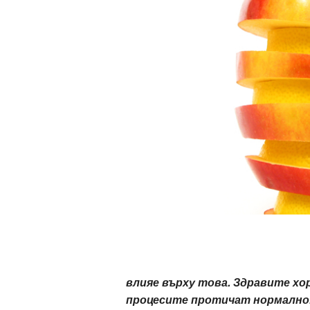
ти
зона
кти
ици
е рецепти
и рецепта
ия
ловно
влияе върху това. Здравите хо
ти
процесите протичат нормално.