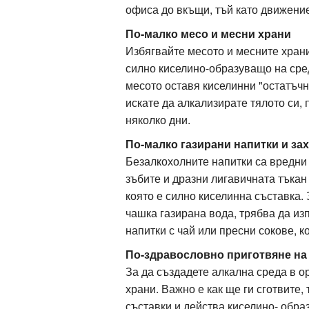
офиса до вкъщи, тъй като движение
По-малко месо и месни храни
Избягвайте месото и месните храни
силно киселино-образуващо на сред
месото оставя киселинни "остатъчн
искате да алкализирате тялото си,
няколко дни.
По-малко газирани напитки и за
Безалкохолните напитки са вредни 
зъбите и дразни лигавичната тъкан
която е силно киселинна съставка.
чашка газирана вода, трябва да из
напитки с чай или пресни сокове, 
По-здравословно приготвяне на
За да създадете алкална среда в о
храни. Важно е как ще ги сготвите
съставки и действа киселино- обр