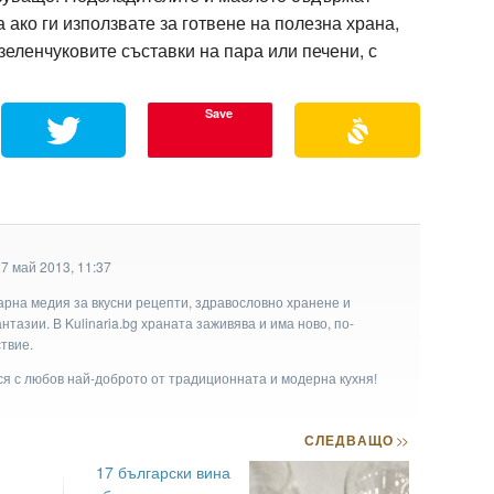
а ако ги използвате за готвене на полезна храна,
зеленчуковите съставки на пара или печени, с
Save
7 май 2013, 11:37
арна медия за вкусни рецепти, здравословно хранене и
тазии. В Kulinaria.bg храната заживява и има ново, по-
твие.
ася с любов най-доброто от традиционната и модерна кухня!
СЛЕДВАЩО
>>
17 български вина