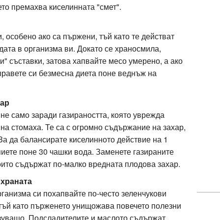
то премахва киселинната "смет".
, особено ако са пържени, тъй като те действат
ата в организма ви. Докато се храносмила,
и" съставки, затова хапвайте месо умерено, а ако
 правете си безмесна диета поне веднъж на
хар
не само заради газираността, която уврежда
 на стомаха. Те са с огромно съдържание на захар,
 За да балансирате киселинното действие на 1
пиете поне 30 чашки вода. Заменете газираните
които съдържат по-малко вредната плодова захар.
 храната
рганизма си похапвайте по-често зеленчукови
, тъй като пърженето унищожава повечето полезни
азуващо. Подсладителите и маслото съдържат