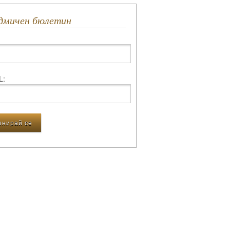
едмичен бюлетин
L: