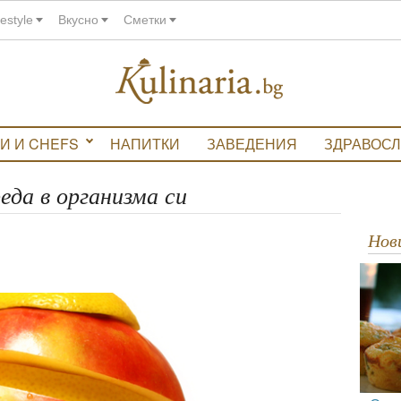
festyle
Вкусно
Сметки
И И CHEFS
НАПИТКИ
ЗАВЕДЕНИЯ
ЗДРАВОС
еда в организма си
Но