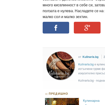
много киселинност в себе си, затов
ползата е нулева. Насладете се на 
малко сол и малко зехтин.
от
Kulinaria.bg
2
Kulinaria.bg
e кулин
изтънчени гурме фан
изкусително присъс
Kulinaria.bg - подн
<<
ПРЕДИШНО
Кулинарна