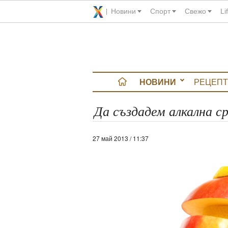
Новини
Спорт
Свежо
Li
НОВИНИ
РЕЦЕПТ
вюта
Да създадем алкална ср
итно
27 май 2013 / 11:37
 градина
и Chefs