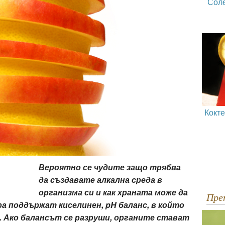
Сол
Кокт
Вероятно се чудите защо трябва
да създавате алкална среда в
организма си и как храната може да
Пр
ра поддържат киселинен, pH баланс, в който
 Ако балансът се разруши, органите стават