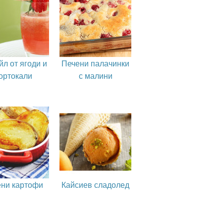
йл от ягоди и
Печени палачинки
ортокали
с малини
ни картофи
Кайсиев сладолед