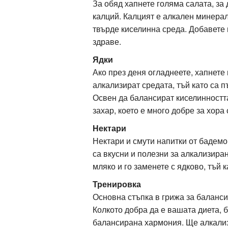
За обяд хапнете голяма салата, за 
калций. Калцият е алкален минерал
твърде киселинна среда. Добавете в
здраве.
Ядки
Ако през деня огладнеете, хапнете
алкализират средата, тъй като са п
Освен да балансират киселинността
захар, което е много добре за хора 
Нектари
Нектари и смути напитки от бадемо
са вкусни и полезни за алкализиран
мляко и го заменете с ядково, тъй 
Тренировка
Основна стъпка в грижа за баланси
Колкото добра да е вашата диета, 
балансирана хармония. Ще алкализи