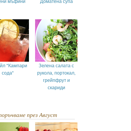
ени мъфини
Доматена супа
ейл "Кампари
Зелена салата с
сода"
рукола, портокал,
грейпфрут и
скариди
епоръчваме през Август