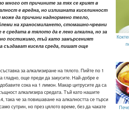
о много от причините за тях се крият в
алност е вредна, но излишната киселинност
я може да причини наднормено тегло,
блеми на храносмилането, стомашно-чревни
 е средата в тялото да е леко алкална, но за
Кокте
дно постижимо, тъй като замърсеният
п
а създават кисела среда, пишат още
съставка за алкализиране на тялото. Пийте по 1
а гладно, още преди да закусите. Най-добре е
 добавите сока на 1 лимон. Макар цитрусите да са
всъщност алкализира средата. Тъй като нашите
.4, така че за повишаване на алкалността се търси
само сутрин, но през цялото време, без да чакате
Пече