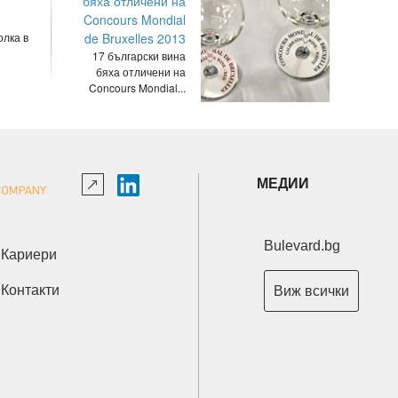
бяха отличени на
Concours Mondial
олка в
de Bruxelles 2013
17 български вина
бяха отличени на
Concours Mondial...
МЕДИИ
Bulevard.bg
Кариери
Контакти
Виж всички