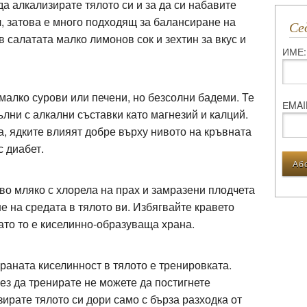
да алкализирате тялото си и за да си набавите
, затова е много подходящ за балансиране на
С
 салатата малко лимонов сок и зехтин за вкус и
ИМЕ:
 малко сурови или печени, но безсолни бадеми. Те
ЕMAI
ълни с алкални съставки като магнезий и калций.
, ядките влияят добре върху нивото на кръвната
с диабет.
во мляко с хлорела на прах и замразени плодчета
е на средата в тялото ви. Избягвайте кравето
като то е киселинно-образуваща храна.
раната киселинност в тялото е тренировката.
без да тренирате не можете да постигнете
рате тялото си дори само с бърза разходка от